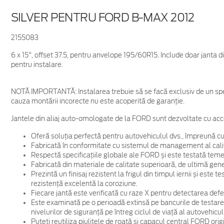
SILVER PENTRU FORD B-MAX 2012
2155083
6 x 15", offset 37.5, pentru anvelope 195/60R15. Include doar janta 
pentru instalare.
NOTĂ IMPORTANTĂ:
Instalarea trebuie să se facă exclusiv de un spe
cauza montării incorecte nu este acoperită de garanţie.
Jantele din aliaj auto-omologate de la FORD sunt dezvoltate cu acc
Oferă soluția perfectă pentru autovehiculul dvs., împreună cu
Fabricată în conformitate cu sistemul de management al cali
Respectă specificațiile globale ale FORD și este testată temein
Fabricată din materiale de calitate superioară, de ultimă gene
Prezintă un finisaj rezistent la frigul din timpul iernii și este
rezistență excelentă la coroziune.
Fiecare jantă este verificată cu raze X pentru detectarea defec
Este examinată pe o perioadă extinsă pe bancurile de testare
nivelurilor de siguranță pe întreg ciclul de viață al autovehicul
Puteți reutiliza piulițele de roată și capacul central FORD ori