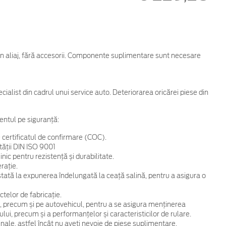
din aliaj, fără accesorii. Componente suplimentare sunt necesare
cialist din cadrul unui service auto. Deteriorarea oricărei piese din
entul pe siguranță:
 certificatul de confirmare (COC).
tății DIN ISO 9001
ic pentru rezistență și durabilitate.
rație.
 testată la expunerea îndelungată la ceață salină, pentru a asigura o
telor de fabricație.
, precum și pe autovehicul, pentru a se asigura menținerea
ului, precum și a performanțelor și caracteristicilor de rulare.
ginale, astfel încât nu aveți nevoie de piese suplimentare.