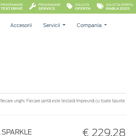
PROGRAMARE
PROGRAMARE
SOLICITA
SOLICITA OFERTA
TEST DRIVE
SERVICE
OFERTA
RABLA 2025
Accesorii
Servicii
Compania
 fiecare unghi. Fiecare jantă este testată împreună cu toate tipurile
€ 229,28
E, SPARKLE