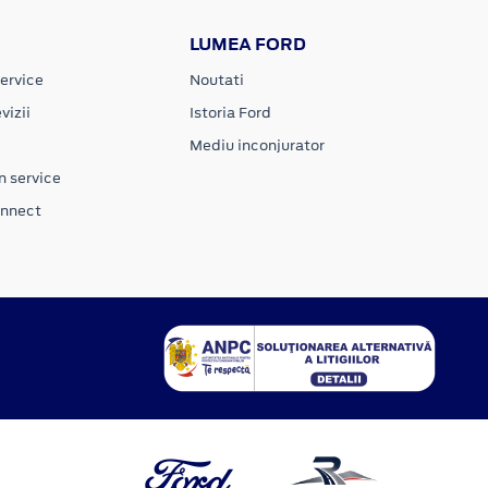
LUMEA FORD
ervice
Noutati
vizii
Istoria Ford
Mediu inconjurator
n service
onnect