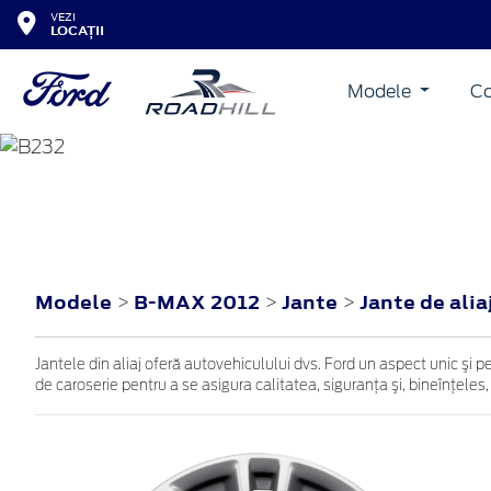
VEZI
LOCAȚII
Modele
Co
B-MAX
2012
Modele
B-MAX 2012
Jante
Jante de alia
>
>
>
Jantele din aliaj oferă autovehiculului dvs. Ford un aspect unic şi p
de caroserie pentru a se asigura calitatea, siguranţa şi, bineînţeles,