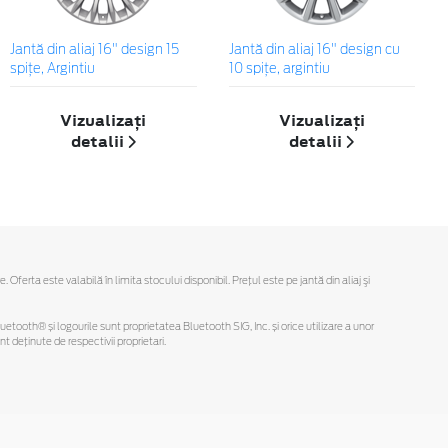
Jantă din aliaj 16" design 15
Jantă din aliaj 16" design cu
spiţe, Argintiu
10 spiţe, argintiu
Vizualizați
Vizualizați
detalii
detalii
rta este valabilă în limita stocului disponibil. Preţul este pe jantă din aliaj şi
Bluetooth® și logourile sunt proprietatea Bluetooth SIG, Inc. și orice utilizare a unor
deținute de respectivii proprietari.