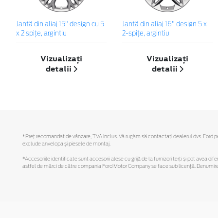
Jantă din aliaj 15" design cu 5
Jantă din aliaj 16" design 5 x
x 2 spiţe, argintiu
2-spiţe, argintiu
Vizualizați
Vizualizați
detalii
detalii
*Preţ recomandat de vânzare, TVA inclus. Vă rugăm să contactaţi dealerul dvs. Ford pentr
exclude anvelopa şi piesele de montaj.
*Accesoriile identificate sunt accesorii alese cu grijă de la furnizori terți și pot avea di
astfel de mărci de către compania Ford Motor Company se face sub licență. Denumirea iP