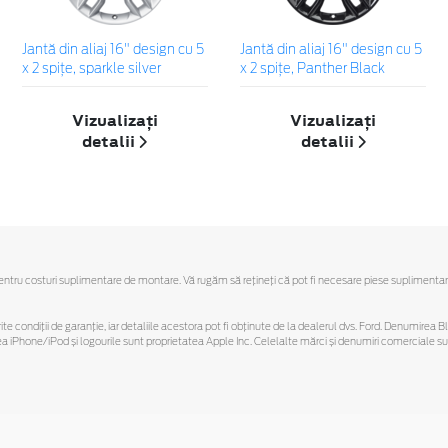
Jantă din aliaj 16" design cu 5
Jantă din aliaj 16" design cu 5
x 2 spiţe, sparkle silver
x 2 spiţe, Panther Black
Vizualizați
Vizualizați
detalii
detalii
u costuri suplimentare de montare. Vă rugăm să reţineţi că pot fi necesare piese suplimentare. Ofe
ferite condiții de garanție, iar detaliile acestora pot fi obținute de la dealerul dvs. Ford. Denumirea 
hone/iPod și logourile sunt proprietatea Apple Inc. Celelalte mărci și denumiri comerciale sunt 