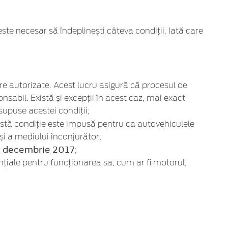
ste necesar să îndeplinești câteva condiții. Iată care
e autorizate. Acest lucru asigură că procesul de
sabil. Există și excepții în acest caz, mai exact
 supuse acestei condiții;
stă condiție este impusă pentru ca autovehiculele
 și a mediului înconjurător;
31 decembrie 2017
;
țiale pentru funcționarea sa, cum ar fi motorul,