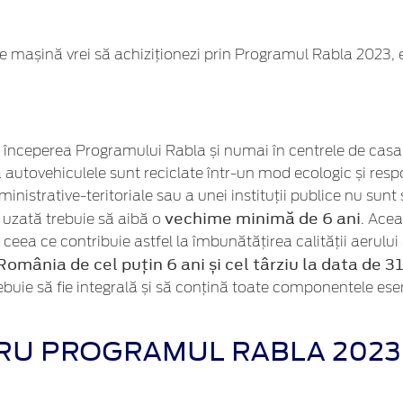
ce mașină vrei să achiziționezi prin Programul Rabla 2023, e
 începerea Programului Rabla și numai în centrele de casar
autovehiculele sunt reciclate într-un mod ecologic și respon
ministrative-teritoriale sau a unei instituții publice nu sunt
vechime minimă de 6 ani
a uzată trebuie să aibă o
. Acea
 ceea ce contribuie astfel la îmbunătățirea calității aerului
România de cel puțin 6 ani și cel târziu la data de 
buie să fie integrală și să conțină toate componentele esen
RU PROGRAMUL RABLA 2023