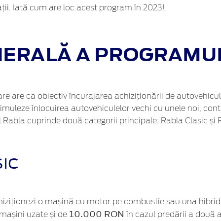
ații. Iată cum are loc acest program în 2023!
ERALĂ A PROGRAMUL
e are ca obiectiv încurajarea achiziționării de autovehicul
muleze înlocuirea autovehiculelor vechi cu unele noi, contri
l Rabla cuprinde două categorii principale: Rabla Clasic și
IC
achiziționezi o mașină cu motor pe combustie sau una hibrid
10.000 RON
mașini uzate și de
în cazul predării a două 