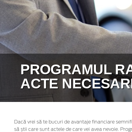
PROGRAMUL RAB
ACTE NECESARE
Dacă vrei să te bucuri de avantaje financiare semnifi
să știi care sunt actele de care vei avea nevoie. Pro