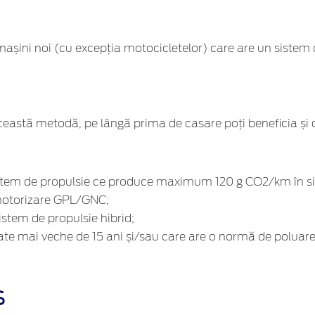
mașini noi (cu excepția motocicletelor) care are un sist
ceastă metodă, pe lângă prima de casare poți beneficia și 
istem de propulsie ce produce maximum 120 g CO2/km în 
motorizare GPL/GNC;
stem de propulsie hibrid;
te mai veche de 15 ani și/sau care are o normă de poluare 
S