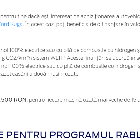
pentru tine dacă ești interesat de achiziționarea autovehi
Ford Kuga
. În acest caz, poți beneficia de o finanțare în val
oi 100% electrice sau cu pilă de combustie cu hidrogen ș
 g CO2/km în sistem WLTP. Aceste finanțări se acordă în sc
noi 100% electrice sau cu pilă de combustie cu hidrogen 
 cazul casării a două mașini uzate;
.500 RON
, pentru fiecare mașină uzată mai veche de 15 
ATE PENTRU PROGRAMUL RAB