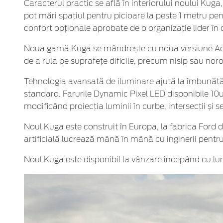
Caracterul practic se află în interiorului noului Kug
pot mări spațiul pentru picioare la peste 1 metru pe
confort opționale aprobate de o organizație lider în 
Noua gamă Kuga se mândrește cu noua versiune Active
de a rula pe suprafețe dificile, precum nisip sau noro
Tehnologia avansată de iluminare ajută la îmbunătăți
standard. Farurile Dynamic Pixel LED disponibile 10ut
modificând proiecția luminii în curbe, intersecții și sen
Noul Kuga este construit în Europa, la fabrica Ford 
artificială lucrează mână în mână cu inginerii pentru
Noul Kuga este disponibil la vânzare începând cu lu