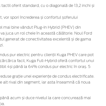
ctil oferit standard, cu o diagonală de 13,2 inchi și
, vor spori încrederea și confortul șoferului
 cel mai bine vândut Plug-In Hybrid (PHEV) din
a juca un rol cheie în această călătorie. Noul Ford
tul generat de conectivitatea excelentă și de gama
zi.
dus pur electric pentru clienții Kuga PHEV care pot
ncărcărca facil, Kuga Full-Hybrid oferă confortul unui
ibil 4și până la 64% condus pur electric în oraș. 5
eduse grație unei experiențe de condus electrificate.
e alt rival din segment, iar asta înseamnă că noua
e până acum și duce nivelul la care concurează mai
pa.