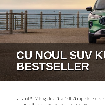
CU NOUL SUV K
BESTSELLER
Noul SUV Kuga invită șoferii să experimenteze v
capacitate de remorcare din segment