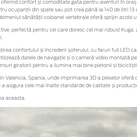
a, oferind confort și comoditate gata pentru aventuri în ora
ntru ocupanții din spate sau pot crea până la 140 de litri 1
domeniul sănătății coloanei vertebrale oferă sprijin acolo 
, perfectă pentru cei care doresc cel mai robust Kuga, atât
i.
rea confortului și încrederii șoferului, cu faruri full LED
ilizează datele de navigație și o cameră video montată pe p
suri giratorii pentru a ilumina mai bine pietonii și bicicliști
din Valencia, Spania, unde imprimarea 3D a pieselor oferă o
 a asigura cele mai înalte standarde de calitate și producți
na aceasta.