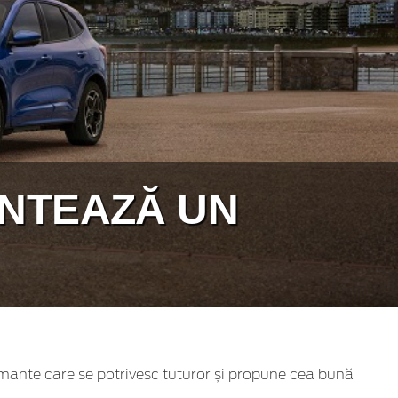
ENTEAZĂ UN
ormante care se potrivesc tuturor și propune cea bună