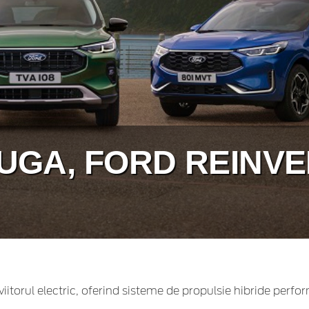
UGA, FORD REINV
iitorul electric, oferind sisteme de propulsie hibride perf