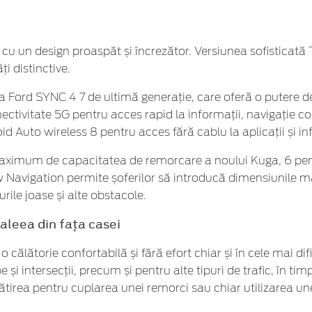
or, cu un design proaspăt și încrezător. Versiunea sofisticat
ți distinctive.
a Ford SYNC 4 7 de ultimă generație, care oferă o putere de
nectivitate 5G pentru acces rapid la informații, navigație 
d Auto wireless 8 pentru acces fără cablu la aplicații și in
maximum de capacitatea de remorcare a noului Kuga, 6 pentr
w Navigation permite șoferilor să introducă dimensiunile ma
rile joase și alte obstacole.
aleea din fața casei
călătorie confortabilă și fără efort chiar și în cele mai dif
i intersecții, precum și pentru alte tipuri de trafic, în t
ătirea pentru cuplarea unei remorci sau chiar utilizarea un