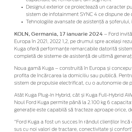
Designul exterior ce proiectează un caracter pu
sistem de infotainment SYNC 4 ce dispune de c
Tehnologiile avansate de asistență a șoferului, i
KOLN, Germania, 17 ianuarie 2024
– Ford invită
Europa în 2021, 2022 1,2, pe drumul spre același rez
Kuga oferă performanțe remarcabile datorită sisteme
completă de sisteme de asistență de ultimă generație.
Noua gamă Kuga – construită în Europa și concepută
profita de încărcarea la domiciliu sau publică. Pentr
sistem de propulsie electrificat, cu o autonomie de 
Atât Kuga Plug-In Hybrid, cât și Kuga Full-Hybrid AW
Noul Ford Kuga permite până la 2.100 kg 6 capacitat
generație este capabilă să tracteze aproape orice, d
"Ford Kuga a fost un succes în rândul clienților în
sus cu noi valori de tractare, conectivitate și confor