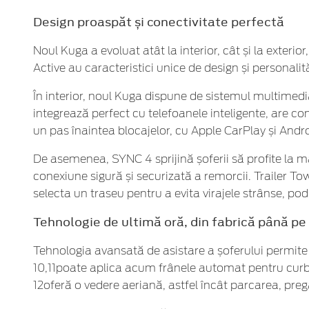
Design proaspăt și conectivitate perfectă
Noul Kuga a evoluat atât la interior, cât și la exteri
Active au caracteristici unice de design și personalită
În interior, noul Kuga dispune de sistemul multimedi
integrează perfect cu telefoanele inteligente, are co
un pas înaintea blocajelor, cu Apple CarPlay și Androi
De asemenea, SYNC 4 sprijină șoferii să profite la 
conexiune sigură și securizată a remorcii. Trailer To
selecta un traseu pentru a evita virajele strânse, podu
Tehnologie de ultimă oră, din fabrică până pe 
Tehnologia avansată de asistare a șoferului permite o 
10,11poate aplica acum frânele automat pentru curbe ș
12oferă o vedere aeriană, astfel încât parcarea, preg