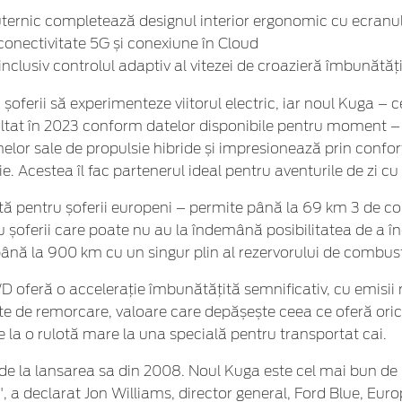
ternic completează designul interior ergonomic cu ecranul ta
onectivitate 5G și conexiune în Cloud
nclusiv controlul adaptiv al vitezei de croazieră îmbunătățit
 șoferii să experimenteze viitorul electric, iar noul Kuga –
ultat în 2023 conform datelor disponibile pentru moment – v
lor sale de propulsie hibride și impresionează prin confor
 Acestea îl fac partenerul ideal pentru aventurile de zi cu 
 pentru șoferii europeni – permite până la 69 km 3 de con
u șoferii care poate nu au la îndemână posibilitatea de a î
până la 900 km cu un singur plin al rezervorului de combust
D oferă o accelerație îmbunătățită semnificativ, cu emisii r
e de remorcare, valoare care depășește ceea ce oferă oric
e la o rulotă mare la una specială pentru transportat cai.
că de la lansarea sa din 2008. Noul Kuga este cel mai bun d
t", a declarat Jon Williams, director general, Ford Blue, Euro