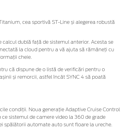
ă Titanium, cea sportivă ST-Line și alegerea robustă
 calcul dublă față de sistemul anterior. Acesta se
conectată la cloud pentru a vă ajuta să rămâneți cu
formații cheie.
u că dispune de o listă de verificări pentru o
șinii și remorcii, astfel încât SYNC 4 să poată
icile condiții. Noua generație Adaptive Cruise Control
imp ce sistemul de camere video la 360 de grade
ei spălătorii automate auto sunt floare la ureche.