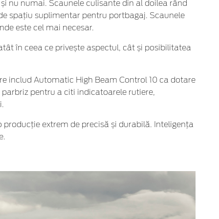
ș și nu numai. Scaunele culisante din al doilea rând
3 de spațiu suplimentar pentru portbagaj. Scaunele
unde este cel mai necesar.
 în ceea ce privește aspectul, cât și posibilitatea
 care includ Automatic High Beam Control 10 ca dotare
arbriz pentru a citi indicatoarele rutiere,
i.
 producție extrem de precisă și durabilă. Inteligența
e.