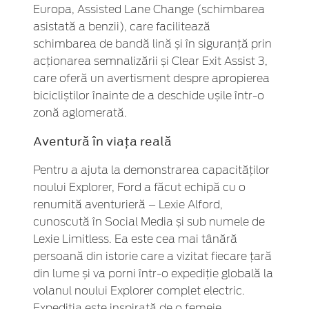
Europa, Assisted Lane Change (schimbarea
asistată a benzii), care facilitează
schimbarea de bandă lină și în siguranță prin
acționarea semnalizării și Clear Exit Assist 3,
care oferă un avertisment despre apropierea
bicicliștilor înainte de a deschide ușile într-o
zonă aglomerată.
Aventură în viața reală
Pentru a ajuta la demonstrarea capacităților
noului Explorer, Ford a făcut echipă cu o
renumită aventurieră – Lexie Alford,
cunoscută în Social Media și sub numele de
Lexie Limitless. Ea este cea mai tânără
persoană din istorie care a vizitat fiecare țară
din lume și va porni într-o expediție globală la
volanul noului Explorer complet electric.
Expediția este inspirată de o femeie