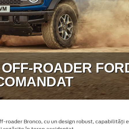
 OFF-ROADER FOR
 COMANDAT
f-roader Bronco, cu un design robust, capabilități 