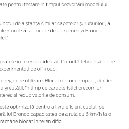
zate pentru testare în timpul dezvoltării modelului
nctul de a ștanța similar capetelor șuruburilor”, a
tilizatorul să se bucure de o experiență Bronco
ei.”
prafețe în teren accidentat. Datorită tehnologiilor de
 experimentați de off-road.
e regim de utilizare. Blocul motor compact, din fier
e a greutății, în timp ce caracteristici precum un
terea și reduc valorile de consum.
ste optimizată pentru a livra eficient cuplul, pe
eră lui Bronco capacitatea de a rula cu 6 km/h la o
 rămâne blocat în teren dificil.