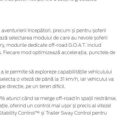
aventurierii începători, precum și pentru șoferii
ează selectarea modului de care au nevoie șoferii
ry, modurile dedicate off-road G.O.A.T. includ
s. Fiecare mod optimizează accelerația, punctele de
 a le permite să exploreze capabilitățile vehiculului
selecta o viteză de până la 31 km/h, iar vehiculul va
direcție, pe un teren dificil.
0% atunci când se merge off-road în spații restrânse,
ie, oferind un control mai ușor și precis al vitezei
Stability Control™ și Trailer Sway Control pentru