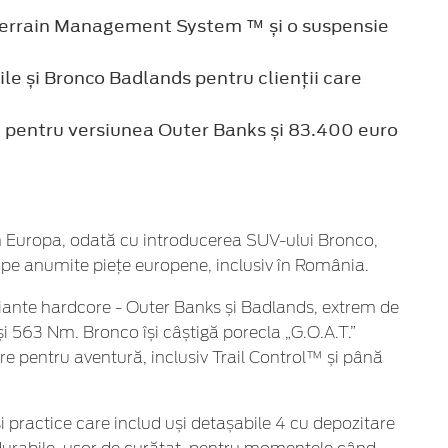
. Terrain Management System ™ și o suspensie
le și Bronco Badlands pentru clienții care
A pentru versiunea Outer Banks și 83.400 euro
n Europa, odată cu introducerea SUV-ului Bronco,
tă pe anumite piețe europene, inclusiv în România.
variante hardcore - Outer Banks și Badlands, extrem de
i 563 Nm. Bronco își câștigă porecla „G.O.A.T.”
are pentru aventură, inclusiv Trail Control™ și până
și practice care includ uși detașabile 4 cu depozitare