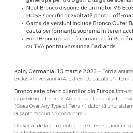
generație pentru o gamă largă de scenari
Noul Bronco dispune de un motor V6 EcoBo
HOSS specific dezvoltată pentru off-road l
Gama de versiuni include Bronco Outer Ban
caută performanța supremă în teren acc
Ford Bronco poate fi comandat în România
cu TVA pentru versiunea Badlands
Koln, Germania, 15 martie 2023
– Ford a anunța
exclusiv în versiuni 4x4, extrem de capabile în teren
Bronco este oferit clienților din Europa
într-un 
capabile în off-road 2. Ambele sunt propulsate de un
(Goes Over Any Type of Terrain) datorită unui sistem 
la șapte moduri de conducere 3.
Dezvoltat de la zero pentru orice scenariu, indiferen