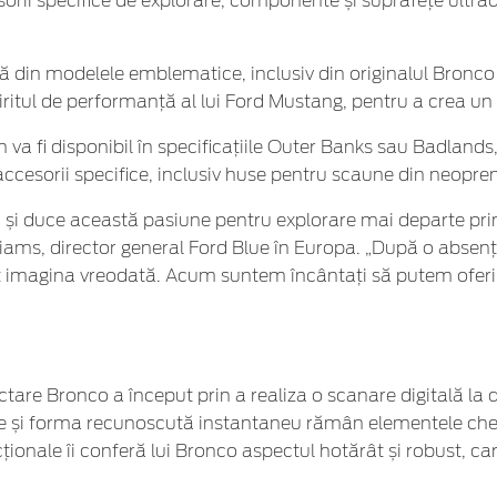
esorii specifice de explorare, componente și suprafețe ultr
piră din modelele emblematice, inclusiv din originalul Bronco
ritul de performanță al lui Ford Mustang, pentru a crea un S
n va fi disponibil în specificațiile Outer Banks sau Badland
accesorii specifice, inclusiv huse pentru scaune din neopren
d și duce această pasiune pentru explorare mai departe pri
liams, director general Ford Blue în Europa. „După o absenț
imagina vreodată. Acum suntem încântați să putem oferi pa
ectare Bronco a început prin a realiza o scanare digitală 
ce și forma recunoscută instantaneu rămân elementele cheie 
ncționale îi conferă lui Bronco aspectul hotărât și robust, ca