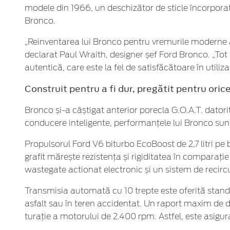
modele din 1966, un deschizător de sticle încorporat 
Bronco.
„Reinventarea lui Bronco pentru vremurile moderne a 
declarat Paul Wraith, designer șef Ford Bronco. „Tot
autentică, care este la fel de satisfăcătoare în utiliz
Construit pentru a fi dur, pregătit pentru oric
Bronco și-a câștigat anterior porecla G.O.A.T. datori
conducere inteligente, performanțele lui Bronco sunt 
Propulsorul Ford V6 biturbo EcoBoost de 2,7 litri pe
grafit mărește rezistența și rigiditatea în comparație 
wastegate actionat electronic și un sistem de recir
Transmisia automată cu 10 trepte este oferită standar
asfalt sau în teren accidentat. Un raport maxim de 
turație a motorului de 2.400 rpm. Astfel, este asigurat