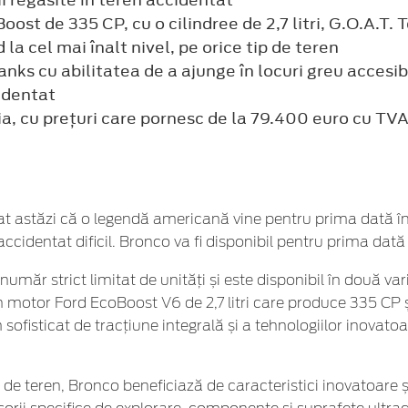
i regăsite în teren accidentat
ost de 335 CP, cu o cilindree de 2,7 litri, G.O.A.T
a cel mai înalt nivel, pe orice tip de teren
ks cu abilitatea de a ajunge în locuri greu accesibi
identat
, cu prețuri care pornesc de la 79.400 euro cu TV
t astăzi că o legendă americană vine pentru prima dată î
 accidentat dificil. Bronco va fi disponibil pentru prima da
număr strict limitat de unități și este disponibil în două 
 motor Ford EcoBoost V6 de 2,7 litri care produce 335 CP ș
sofisticat de tracțiune integrală și a tehnologiilor inovato
t de teren, Bronco beneficiază de caracteristici inovatoare 