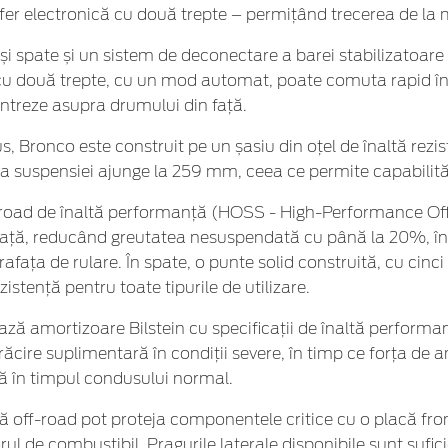
fer electronică cu două trepte – permițând trecerea de la
i spate și un sistem de deconectare a barei stabilizatoare 
ă cu două trepte, cu un mod automat, poate comuta rapid într
centreze asupra drumului din față.
us, Bronco este construit pe un șasiu din oțel de înaltă rez
ursa suspensiei ajunge la 259 mm, ceea ce permite capabilit
-road de înaltă performanță (HOSS - High-Performance Off
 față, reducând greutatea nesuspendată cu până la 20%, în
afața de rulare. În spate, o punte solid construită, cu cinci
stență pentru toate tipurile de utilizare.
ă amortizoare Bilstein cu specificații de înaltă performanț
răcire suplimentară în condiții severe, în timp ce forța de 
ină în timpul condusului normal.
ță off-road pot proteja componentele critice cu o placă fro
orul de combustibil. Pragurile laterale disponibile sunt sufi