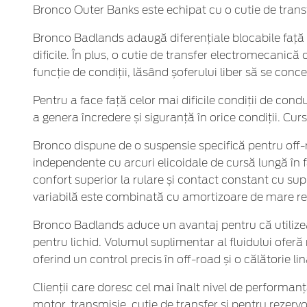
Bronco Outer Banks este echipat cu o cutie de trans
Bronco Badlands adaugă diferențiale blocabile față ș
dificile. În plus, o cutie de transfer electromecanic
funcție de condiții, lăsând șoferului liber să se con
Pentru a face față celor mai dificile condiții de cond
a genera încredere și siguranță în orice condiții. C
Bronco dispune de o suspensie specifică pentru off
independente cu arcuri elicoidale de cursă lungă în
confort superior la rulare și contact constant cu supr
variabilă este combinată cu amortizoare de mare rezi
Bronco Badlands aduce un avantaj pentru că utilizeaz
pentru lichid. Volumul suplimentar al fluidului oferă 
oferind un control precis în off-road și o călătorie l
Clienții care doresc cel mai înalt nivel de performan
motor, transmisie, cutie de transfer și pentru rezerv