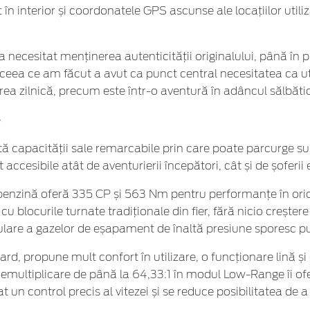
în interior și coordonatele GPS ascunse ale locațiilor utili
necesitat menținerea autenticității originalului, până în pu
 ceea ce am făcut a avut ca punct central necesitatea ca u
area zilnică, precum este într-o aventură în adâncul sălbătici
e
tă capacității sale remarcabile prin care poate parcurge su
accesibile atât de aventurierii începători, cât și de șoferii
 benzină oferă 335 CP și 563 Nm pentru performanțe în oric
cu blocurile turnate tradiționale din fier, fără nicio creșter
culare a gazelor de eșapament de înaltă presiune sporesc pu
d, propune mult confort în utilizare, o funcționare lină și e
demultiplicare de până la 64,33:1 în modul Low-Range îi of
 un control precis al vitezei și se reduce posibilitatea de a