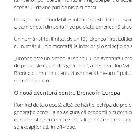
la interior, puncte de montare integrate pentru acc
scenariul devine plin de nisip și noroi.
Designul inconfundabil la interior și exterior se ins
a camionetei din seria F de pe piața americană și spi
Un număr strict limitat de unități Bronco First Editio
cu numărul unic montată la interior și o selecție de 
„Bronco este un simbol al spiritului de aventură For
de propulsie cu un design iconic”, a declarat Jon Wil
Bronco cu mai mult entuziasm decât ne-am fi putut 
specific Bronco.”
O nouă aventură pentru Bronco în Europa
Pornind de la o coală albă de hârtie, echipa de proi
generație pentru a se asigura că proporțiile puterni
caracteristice puternice și detaliile îndrăznețe și fu
sa excepțională în off-road.