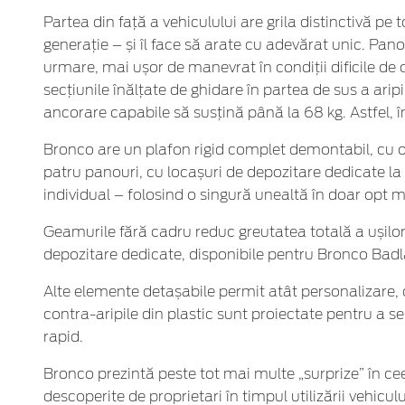
Partea din față a vehiculului are grila distinctivă pe
generație – și îl face să arate cu adevărat unic. Pano
urmare, mai ușor de manevrat în condiții dificile de 
secțiunile înălțate de ghidare în partea de sus a aripi
ancorare capabile să susțină până la 68 kg. Astfel, î
Bronco are un plafon rigid complet demontabil, cu o
patru panouri, cu locașuri de depozitare dedicate la
individual – folosind o singură unealtă în doar opt mi
Geamurile fără cadru reduc greutatea totală a ușilor
depozitare dedicate, disponibile pentru Bronco Badla
Alte elemente detașabile permit atât personalizare, câ
contra-aripile din plastic sunt proiectate pentru a s
rapid.
Bronco prezintă peste tot mai multe „surprize” în ce
descoperite de proprietari în timpul utilizării vehic