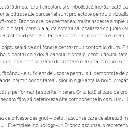
 toată lățimea, faruri circulare și simbolistică îndrăzneață 
urile pătrate ale caroseriei sunt proiectate pentru a vizualiz
off-road. Bronco are, de asemenea, multe aspecte simple, dar 
lor din față, pentru a ajuta șoferul să localizeze colțurile ve
n acest mod este facilitat transportul articolelor mai mari, 
 căptușeală de antifonare pentru mult confort la drum. Pl
 bord pentru cele două panouri frontale, pentru flexibilita
nute, oferind o senzație de libertate maximă, precum și o vi
, făcându-le suficient de ușoare pentru a fi demontate de p
nds, permit depozitarea ușilor în siguranță la bord, pregăt
t și performanțe sporite în teren. Grila față și bara de prot
e separa fără să deterioreze alte componente în cazul unui im
ea ce privește designul – detalii ascunse care celebrează 
ulului. Exemplele includ logo-uri Bronco ascunse, o reprezen