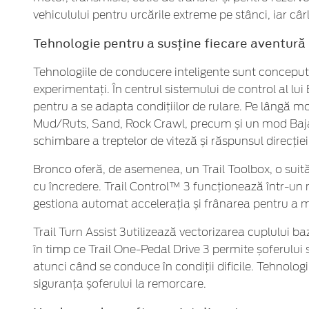
vehiculului pentru urcările extreme pe stânci, iar câ
Tehnologie pentru a susține fiecare aventură
Tehnologiile de conducere inteligente sunt concepute 
experimentați. În centrul sistemului de control al l
pentru a se adapta condițiilor de rulare. Pe lângă m
Mud/Ruts, Sand, Rock Crawl, precum și un mod Baja, 
schimbare a treptelor de viteză și răspunsul direcției
Bronco oferă, de asemenea, un Trail Toolbox, o suită d
cu încredere. Trail Control™ 3 funcționează într-un m
gestiona automat accelerația și frânarea pentru a men
Trail Turn Assist 3utilizează vectorizarea cuplului 
în timp ce Trail One-Pedal Drive 3 permite șoferului s
atunci când se conduce în condiții dificile. Tehnolog
siguranța șoferului la remorcare.