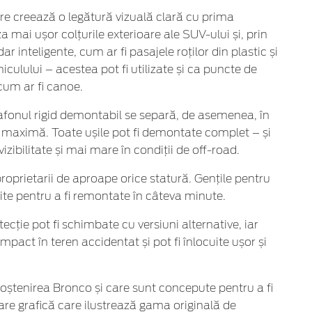
care creează o legătură vizuală clară cu prima
a mai ușor colțurile exterioare ale SUV-ului și, prin
inteligente, cum ar fi pasajele roților din plastic și
hiculului – acestea pot fi utilizate și ca puncte de
cum ar fi canoe.
afonul rigid demontabil se separă, de asemenea, în
te maximă. Toate ușile pot fi demontate complet – și
zibilitate și mai mare în condiții de off-road.
roprietarii de aproape orice statură. Gențile pentru
ite pentru a fi remontate în câteva minute.
ecție pot fi schimbate cu versiuni alternative, iar
pact în teren accidentat și pot fi înlocuite ușor și
moștenirea Bronco și care sunt concepute pentru a fi
tare grafică care ilustrează gama originală de