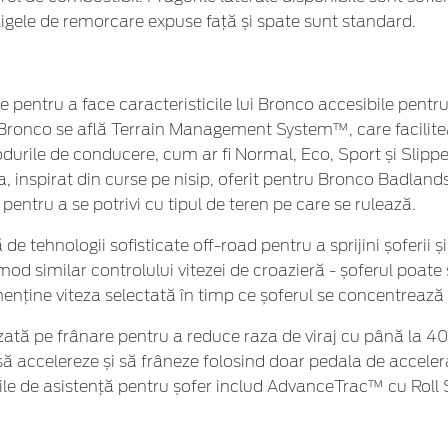
rligele de remorcare expuse față și spate sunt standard.
pentru a face caracteristicile lui Bronco accesibile pentru 
ui Bronco se află Terrain Management System™, care facilit
odurile de conducere, cum ar fi Normal, Eco, Sport și Slippe
inspirat din curse pe nisip, oferit pentru Bronco Badland
 pentru a se potrivi cu tipul de teren pe care se rulează.
e tehnologii sofisticate off-road pentru a sprijini șoferii și
od similar controlului vitezei de croazieră - șoferul poate 
ține viteza selectată în timp ce șoferul se concentrează pe 
bazată pe frânare pentru a reduce raza de viraj cu până la 4
ă accelereze și să frâneze folosind doar pedala de acceleraț
iile de asistență pentru șofer includ AdvanceTrac™ cu Roll 