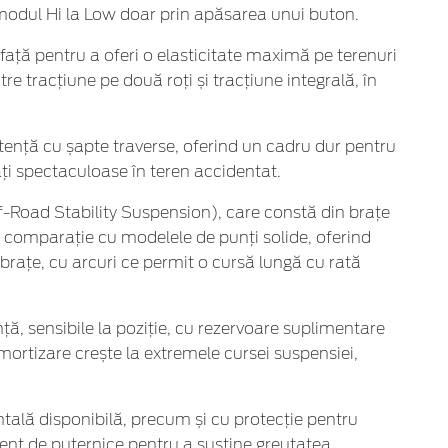
 modul Hi la Low doar prin apăsarea unui buton.
față pentru a oferi o elasticitate maximă pe terenuri
e tracțiune pe două roți și tracțiune integrală, în
istență cu șapte traverse, oferind un cadru dur pentru
ăți spectaculoase în teren accidentat.
-Road Stability Suspension), care constă din brațe
 comparație cu modelele de punți solide, oferind
 brațe, cu arcuri ce permit o cursă lungă cu rată
ă, sensibile la poziție, cu rezervoare suplimentare
amortizare crește la extremele cursei suspensiei,
ntală disponibilă, precum și cu protecție pentru
cient de puternice pentru a susține greutatea