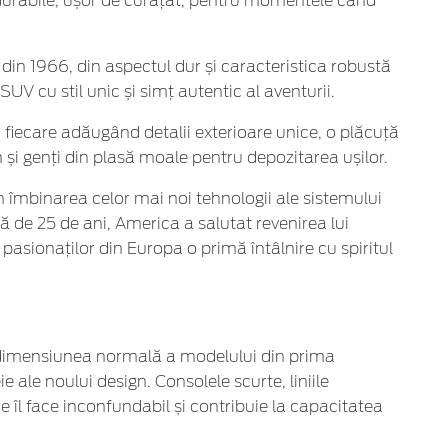
adurabile, ușor de curățat, pentru momentele când
 din 1966, din aspectul dur și caracteristica robustă
UV cu stil unic și simț autentic al aventurii.
s, fiecare adăugând detalii exterioare unice, o plăcuță
 și genți din plasă moale pentru depozitarea ușilor.
n îmbinarea celor mai noi tehnologii ale sistemului
ă de 25 de ani, America a salutat revenirea lui
sionaților din Europa o primă întâlnire cu spiritul
la dimensiunea normală a modelului din prima
ale noului design. Consolele scurte, liniile
re îl face inconfundabil și contribuie la capacitatea