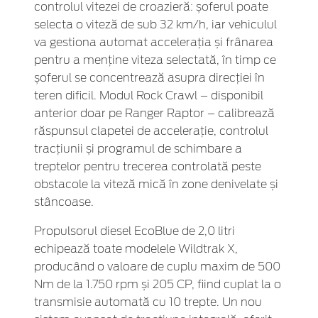
controlul vitezei de croazieră: șoferul poate
selecta o viteză de sub 32 km/h, iar vehiculul
va gestiona automat accelerația și frânarea
pentru a menține viteza selectată, în timp ce
șoferul se concentrează asupra direcției în
teren dificil. Modul Rock Crawl – disponibil
anterior doar pe Ranger Raptor – calibrează
răspunsul clapetei de accelerație, controlul
tracțiunii și programul de schimbare a
treptelor pentru trecerea controlată peste
obstacole la viteză mică în zone denivelate și
stâncoase.
Propulsorul diesel EcoBlue de 2,0 litri
echipează toate modelele Wildtrak X,
producând o valoare de cuplu maxim de 500
Nm de la 1.750 rpm și 205 CP, fiind cuplat la o
transmisie automată cu 10 trepte. Un nou