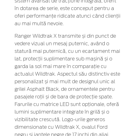
sistem avansat de tracțiune integrală, oferit
în dotarea de serie, este conceput pentru a
oferi performanțe ridicate atunci când clienții
au mai multă nevoie.
Ranger Wildtrak X transmite și din punct de
vedere vizual un mesaj puternic, având o
statură mai puternică, cu un ecartament mai
lat, protecții suplimentare sub mașină și o
garda la sol mai mare în comparație cu
actualul Wildtrak. Aspectul său distinctiv este
personalizat și mai mult de designul unic al
grilei Asphalt Black, de ornamentele pentru
pasajele roții și de bara de protecție spate.
Farurile cu matrice LED sunt opționale, oferă
lumini suplimentare integrate în grilă și o
vizibilitate crescută. Logo-urile generos
dimensionate cu Wildtrak X, ovalul Ford
negru și jantele negre de 17 inchi din aliaj,