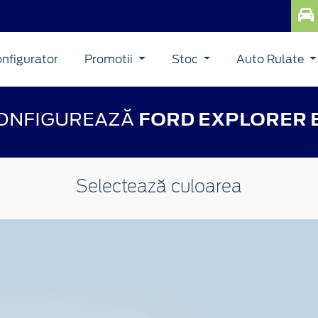
nfigurator
Promotii
Stoc
Auto Rulate
ONFIGUREAZĂ
FORD EXPLORER 
Selectează culoarea