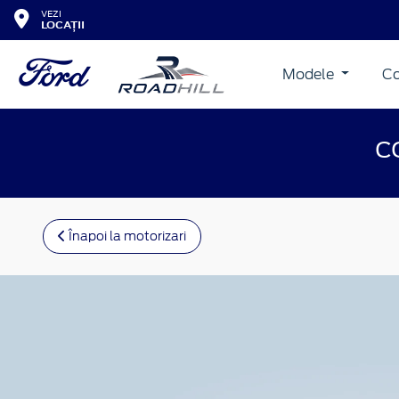
VEZI
LOCAȚII
Modele
Co
C
Înapoi la motorizari