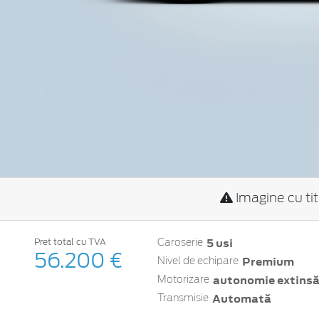
Imagine cu ti
5 usi
Pret total cu TVA
Caroserie
56.200 €
Premium
Nivel de echipare
autonomie extinsă 
Motorizare
Automată
Transmisie