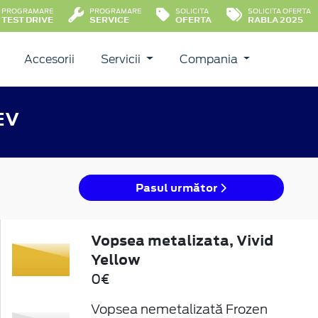
PROGRAMARE
PROGRAMARE
SOLICITA
SOLICITA OFERTA
TEST DRIVE
SERVICE
OFERTA
RABLA 2025
Accesorii
Servicii
Compania
EV
Pasul următor
Vopsea metalizata, Vivid
Yellow
0€
Vopsea nemetalizată Frozen