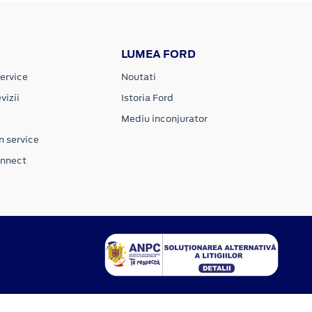
LUMEA FORD
ervice
Noutati
vizii
Istoria Ford
Mediu inconjurator
n service
onnect