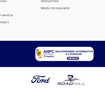
vizii
Istoria Ford
Mediu inconjurator
n service
onnect