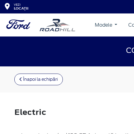
VEZI
LOCAȚII
Modele
Co
C
Înapoi la echipări
Electric