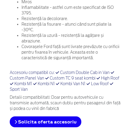
Miros
Inflamabilitate - astfel cum este specificat de ISO
3795.
Rezistență la decolorare.
Rezistență la fisurare - atunci când sunt pliate la
-30°C.
Rezistență la uzură - rezistență la agâțare și
abraziune.
Covorașele Ford față sunt livrate prevăzute cu orificii
pentru fixarea în vehicule. Aceasta este o
caracteristică de siguranță importantă.
Accesoriu compatibil cu:
Custom Double Cab in Van
Custom Panel Van
Custom TC 9 seat kombi
High Roof
Kombi M1
Kombi N1
Kombi Van N1
Low Roof
Sport Van
Detalii compatibilitati: Doar pentru autovehicule cu
transmisie automată, scaun dublu pentru pasagerul din față
și podea cu vinil din fabrică
Solicita oferta accesoriu