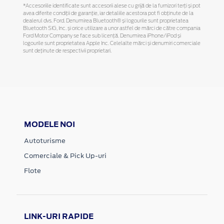
*Accesoriile identificate sunt accesorii alese cu grijă de la furnizori terți și pot
avea diferite condiții de garanție, iar detaliile acestora pot fi obținute de la
dealerul dvs. Ford. Denumirea Bluetooth® și logourile sunt proprietatea
Bluetooth SIG, Inc. și orice utilizare a unor astfel de mărci de către compania
Ford Motor Company se face sub licență. Denumirea iPhone/iPod și
logourile sunt proprietatea Apple Inc. Celelalte mărci și denumiri comerciale
sunt deținute de respectivii proprietari.
MODELE NOI
Autoturisme
Comerciale & Pick Up-uri
Flote
LINK-URI RAPIDE