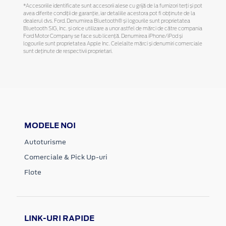
*Accesoriile identificate sunt accesorii alese cu grijă de la furnizori terți și pot
avea diferite condiții de garanție, iar detaliile acestora pot fi obținute de la
dealerul dvs. Ford. Denumirea Bluetooth® și logourile sunt proprietatea
Bluetooth SIG, Inc. și orice utilizare a unor astfel de mărci de către compania
Ford Motor Company se face sub licență. Denumirea iPhone/iPod și
logourile sunt proprietatea Apple Inc. Celelalte mărci și denumiri comerciale
sunt deținute de respectivii proprietari.
MODELE NOI
Autoturisme
Comerciale & Pick Up-uri
Flote
LINK-URI RAPIDE