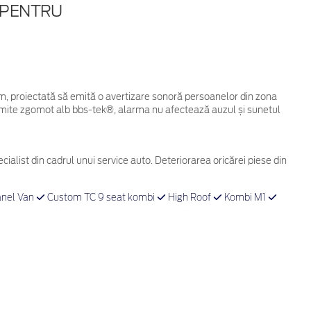
7 PENTRU
, proiectată să emită o avertizare sonoră persoanelor din zona
 Emite zgomot alb bbs-tek®, alarma nu afectează auzul și sunetul
cialist din cadrul unui service auto. Deteriorarea oricărei piese din
nel Van
Custom TC 9 seat kombi
High Roof
Kombi M1