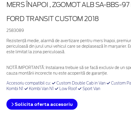
MERS ÎNAPOI , ZGOMOT ALB SA-BBS-9
FORD TRANSIT CUSTOM 2018
2583089
Rezistență medie, alarmă de avertizare pentru mers înapoi, premium
periculoasă din jurul unui vehicul care se deplasează în marșarier.
este limitat la zona periculoasă.
NOTĂ IMPORTANTĂ:
Instalarea trebuie să se facă exclusiv de un spe
cauza montării incorecte nu este acoperită de garanţie.
Accesoriu compatibil cu:
Custom Double Cab in Van
Custom Pa
Kombi N1
Kombi Van N1
Low Roof
Sport Van
Solicita oferta accesoriu