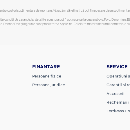
ru costuri suplimentare de montare. Vă rugăm să reţineţi că pot fi necesare piese suplimentare. O
ferite condiții de garanție, iar detaliile acestora pot fi obținute de la dealerul dvs. Ford. Denumirea 
hone/iPod și logourile sunt proprietatea Apple Inc. Celelalte mărci și denumiri comerciale sunt 
FINANTARE
SERVICE
Persoane fizice
Operatiuni s
Persoane juridice
Garantii si re
Accesorii
Rechemari i
FordPass C