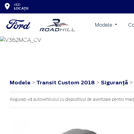
VEZI
LOCAȚII
Modele
Co
TRANSIT CUSTOM
2018
Modele
Transit Custom 2018
Siguranţă
>
>
>
Asigurați-vă autovehiculul cu dispozitivul de avertizare pentru marș