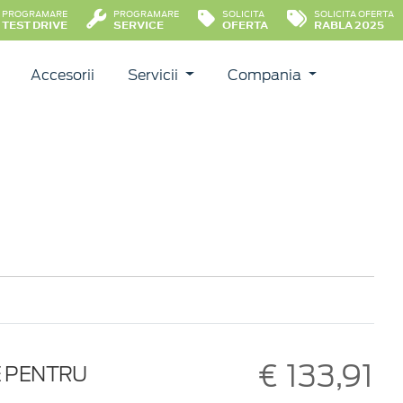
PROGRAMARE
PROGRAMARE
SOLICITA
SOLICITA OFERTA
TEST DRIVE
SERVICE
OFERTA
RABLA 2025
Accesorii
Servicii
Compania
€ 133,91
E PENTRU