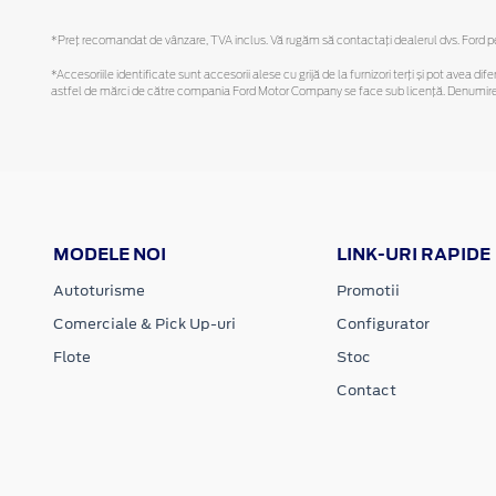
*Preţ recomandat de vânzare, TVA inclus. Vă rugăm să contactaţi dealerul dvs. Ford pent
*Accesoriile identificate sunt accesorii alese cu grijă de la furnizori terți și pot avea di
astfel de mărci de către compania Ford Motor Company se face sub licență. Denumirea iP
MODELE NOI
LINK-URI RAPIDE
Autoturisme
Promotii
Comerciale & Pick Up-uri
Configurator
Flote
Stoc
Contact