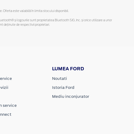
ferta este valabilă în limita stocului disponibil.
Bluetooth® și logourile sunt proprietatea Bluetooth SIG, Inc. și orice utilizare a unor
deținute de respectivii proprietari.
LUMEA FORD
ervice
Noutati
vizii
Istoria Ford
Mediu inconjurator
n service
onnect