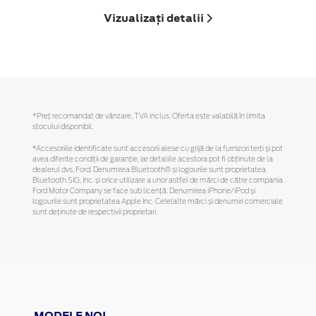
Vizualizați detalii
*Preţ recomandat de vânzare, TVA inclus. Oferta este valabilă în limita
stocului disponibil.
*Accesoriile identificate sunt accesorii alese cu grijă de la furnizori terți și pot
avea diferite condiții de garanție, iar detaliile acestora pot fi obținute de la
dealerul dvs. Ford. Denumirea Bluetooth® și logourile sunt proprietatea
Bluetooth SIG, Inc. și orice utilizare a unor astfel de mărci de către compania
Ford Motor Company se face sub licență. Denumirea iPhone/iPod și
logourile sunt proprietatea Apple Inc. Celelalte mărci și denumiri comerciale
sunt deținute de respectivii proprietari.
MODELE NOI