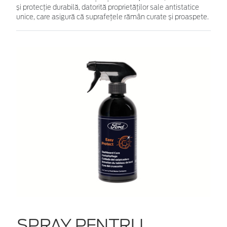
și protecție durabilă, datorită proprietăților sale antistatice
unice, care asigură că suprafețele rămân curate și proaspete.
SPRAY PENTRU