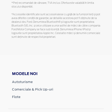
*Preţ recomandat de vânzare, TVA inclus. Oferta este valabilă în limita
stocului disponibil.
*Accesoriile identificate sunt accesorii alese cu grijă de la furnizori terți și pot
avea diferite condiții de garanție, iar detaliile acestora pot fi obținute de la
dealerul dvs. Ford. Denumirea Bluetooth® și logourile sunt proprietatea
Bluetooth SIG, Inc. și orice utilizare a unor astfel de mărci de către compania
Ford Motor Company se face sub licență. Denumirea iPhone/iPod și
logourile sunt proprietatea Apple Inc. Celelalte mărci și denumiri comerciale
sunt deținute de respectivii proprietari.
MODELE NOI
Autoturisme
Comerciale & Pick Up-uri
Flote