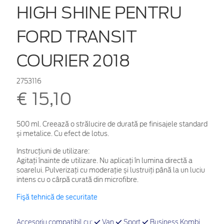
HIGH SHINE PENTRU
FORD TRANSIT
COURIER 2018
2753116
€ 15,10
500 ml. Creează o strălucire de durată pe finisajele standard
și metalice. Cu efect de lotus.
Instrucțiuni de utilizare:
Agitați înainte de utilizare. Nu aplicați în lumina directă a
soarelui. Pulverizați cu moderație și lustruiți până la un luciu
intens cu o cârpă curată din microfibre.
Fişă tehnică de securitate
Accesoriu compatibil cu:
Van
Sport
Business Kombi