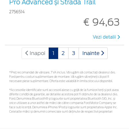
Pro Advanced și Strada Trail
2756514
€ 94,63
Vezi detalii
Inapoi
1
2
3
Inainte
*Preţ recomandat de vânzare, TVA inclus. Vă rugăm să contactaţi dealerul dvs.
Ford pentru costuri suplimentare de montare. Vă rugăm să rețineți că pot fi
necesare piese suplimentare. Oferta este valabilă în limita stocului disponibil.
*Accesoriile identificate sunt accesorii alese cu grijă de la furnizori terți și pot avea
diferite condiții de garanție, iar detaliile acestora pot fi obținute de la dealerul dvs.
Ford. Denumirea Bluetooth® și logourile sunt proprietatea Bluetooth SIG, Inc. și
orice utilizare a unor astfel de mărci de către compania Ford Motor Company se
face sub licență. Denumirea iPhone/iPod și logourile sunt proprietatea Apple Inc.
Celelalte mărci și denumiri comerciale sunt deținute de respectivii proprietari