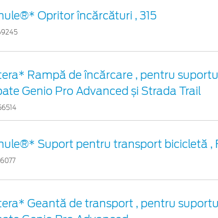
hule®* Opritor încărcături , 315
69245
tera* Rampă de încărcare , pentru suportul
pate Genio Pro Advanced și Strada Trail
56514
hule®* Suport pentru transport bicicletă ,
46077
tera* Geantă de transport , pentru suportul