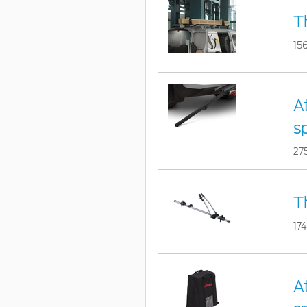
T
15
A
s
27
T
17
A