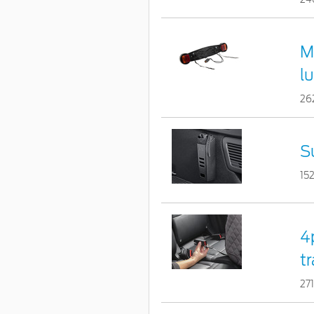
M
l
26
S
15
4
t
27