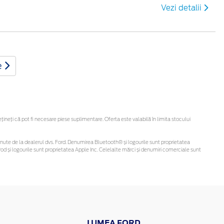
Vezi detalii
e
eți că pot fi necesare piese suplimentare. Oferta este valabilă în limita stocului
i obținute de la dealerul dvs. Ford. Denumirea Bluetooth® și logourile sunt proprietatea
d și logourile sunt proprietatea Apple Inc. Celelalte mărci și denumiri comerciale sunt
LUMEA FORD