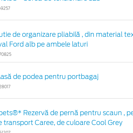
69257
tie de organizare pliabilă , din material tex
val Ford alb pe ambele laturi
70825
lasă de podea pentru portbagaj
28017
pets®* Rezervă de pernă pentru scaun , p
e transport Caree, de culoare Cool Grey
61207