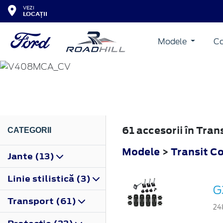
VEZI
LOCAȚII
Modele
Co
TRANSIT CONNECT
2018
61 accesorii în Tra
CATEGORII
Modele
>
Transit C
Jante (13)
Linie stilistică (3)
G
Transport (61)
24