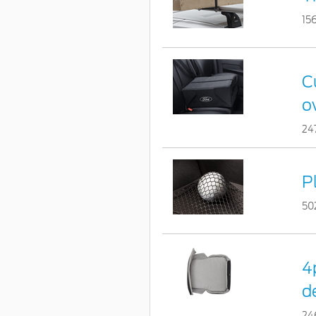
15
Cu
o
24
P
50
4
d
24