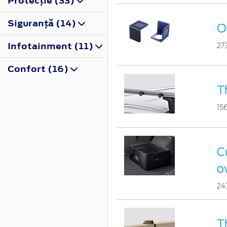
Protecţie (33)
Siguranţă (14)
O
Infotainment (11)
27
Confort (16)
T
15
Cu
o
24
T