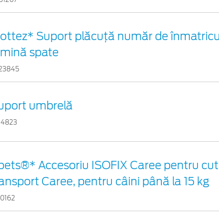
ottez* Suport plăcuță număr de înmatricul
umină spate
23845
uport umbrelă
24823
pets®* Accesoriu ISOFIX Caree pentru cuti
ransport Caree, pentru câini până la 15 kg
10162