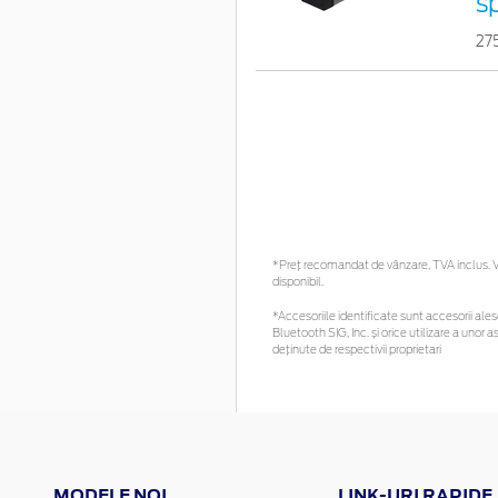
s
27
*Preţ recomandat de vânzare, TVA inclus. Vă
disponibil.
*Accesoriile identificate sunt accesorii alese
Bluetooth SIG, Inc. și orice utilizare a un
deținute de respectivii proprietari
MODELE NOI
LINK-URI RAPIDE