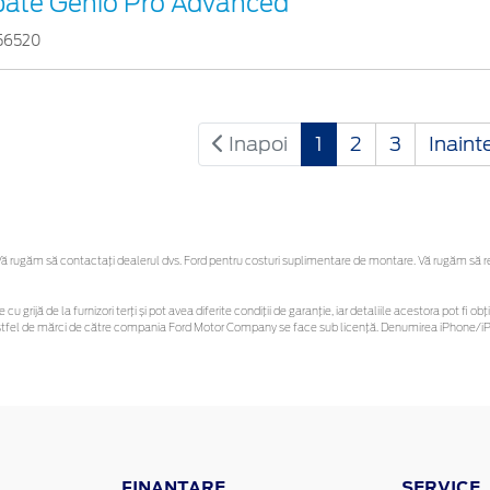
pate Genio Pro Advanced
56520
Inapoi
1
2
3
Inaint
 rugăm să contactaţi dealerul dvs. Ford pentru costuri suplimentare de montare. Vă rugăm să rețin
 cu grijă de la furnizori terți și pot avea diferite condiții de garanție, iar detaliile acestora pot f
or astfel de mărci de către compania Ford Motor Company se face sub licență. Denumirea iPhone/iPo
FINANTARE
SERVICE