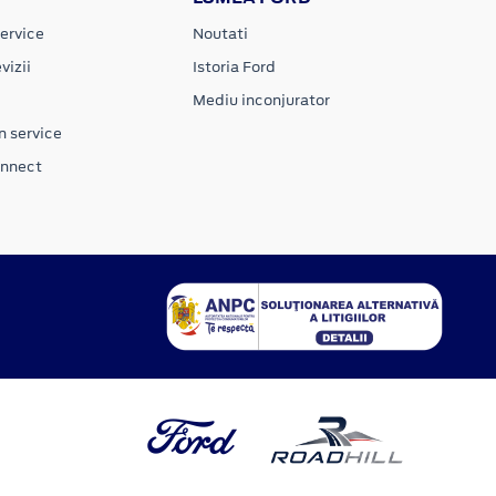
ervice
Noutati
vizii
Istoria Ford
Mediu inconjurator
n service
onnect