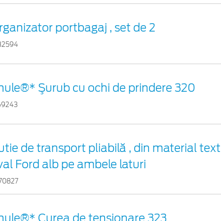
rganizator portbagaj , set de 2
32594
hule®* Şurub cu ochi de prindere 320
69243
tie de transport pliabilă , din material text
val Ford alb pe ambele laturi
70827
hule®* Curea de tensionare 323