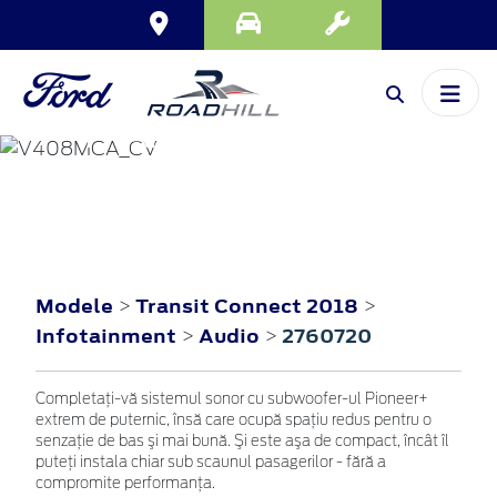
TRANSIT CONNECT
2018
Modele
Transit Connect 2018
>
>
Infotainment
Audio
2760720
>
>
Completaţi-vă sistemul sonor cu subwoofer-ul Pioneer+
extrem de puternic, însă care ocupă spaţiu redus pentru o
senzaţie de bas şi mai bună. Şi este aşa de compact, încât îl
puteţi instala chiar sub scaunul pasagerilor - fără a
compromite performanţa.