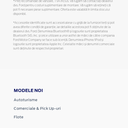
*Preţ recomandat de vânzare, TVA inclus. Vă rugăm să contactaţi dealerul
dvs. Ford pentru costuri suplimentare de montare. Vă rugăm să reţineţi că
pot fi necesare piese suplimentare. Oferta este valabilă în limita stocului
disponibil.
*Accesoriile identificate sunt accesorii alese cu grijă de la furnizori terți și pot
avea diferite condiții de garanție, iar detaliile acestora pot fi obținute de la
dealerul dvs. Ford. Denumirea Bluetooth® și logourile sunt proprietatea
Bluetooth SIG, Inc. și orice utilizare a unor astfel de mărci de către compania
Ford Motor Company se face sub licență. Denumirea iPhone/iPod și
logourile sunt proprietatea Apple Inc. Celelalte mărci și denumiri comerciale
sunt deținute de respectivii proprietari.
MODELE NOI
Autoturisme
Comerciale & Pick Up-uri
Flote