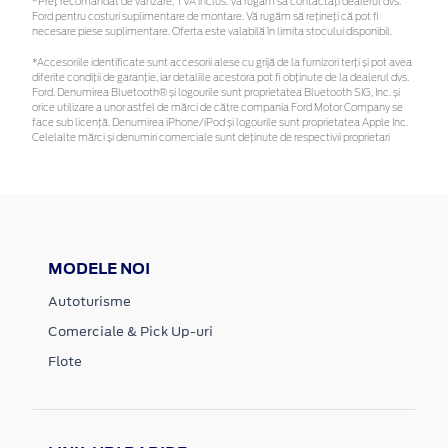
*Preţ recomandat de vânzare, TVA inclus. Vă rugăm să contactaţi dealerul dvs.
Ford pentru costuri suplimentare de montare. Vă rugăm să rețineți că pot fi
necesare piese suplimentare. Oferta este valabilă în limita stocului disponibil.
*Accesoriile identificate sunt accesorii alese cu grijă de la furnizori terți și pot avea
diferite condiții de garanție, iar detaliile acestora pot fi obținute de la dealerul dvs.
Ford. Denumirea Bluetooth® și logourile sunt proprietatea Bluetooth SIG, Inc. și
orice utilizare a unor astfel de mărci de către compania Ford Motor Company se
face sub licență. Denumirea iPhone/iPod și logourile sunt proprietatea Apple Inc.
Celelalte mărci și denumiri comerciale sunt deținute de respectivii proprietari
MODELE NOI
Autoturisme
Comerciale & Pick Up-uri
Flote