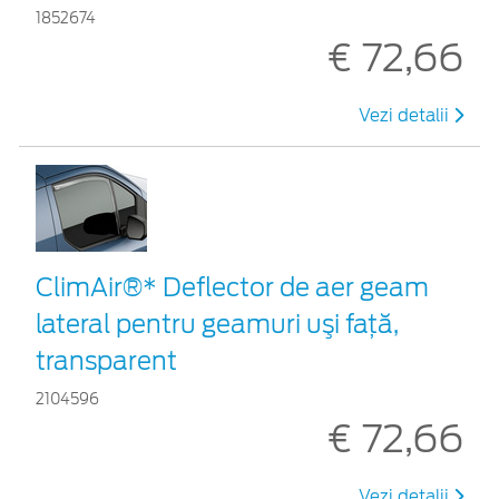
1852674
€ 72,66
Vezi detalii
ClimAir®* Deflector de aer geam
lateral pentru geamuri uşi faţă,
transparent
2104596
€ 72,66
Vezi detalii