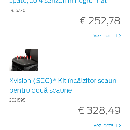
spate, cu 4 senzori în negru mat
1935220
€ 252,78
Vezi detalii
Xvision (SCC)* Kit încălzitor scaun
pentru două scaune
2021595
€ 328,49
Vezi detalii