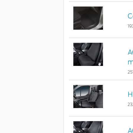
C
19
A
m
25
H
23
A