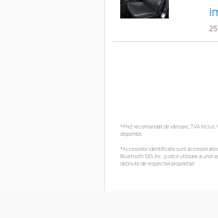
i
25
*Preţ recomandat de vânzare, TVA inclus. Vă
disponibil.
*Accesoriile identificate sunt accesorii alese
Bluetooth SIG, Inc. și orice utilizare a un
deținute de respectivii proprietari