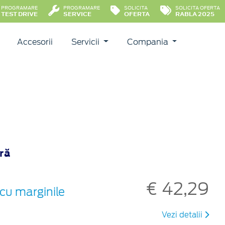
PROGRAMARE
PROGRAMARE
SOLICITA
SOLICITA OFERTA
TEST DRIVE
SERVICE
OFERTA
RABLA 2025
Accesorii
Servicii
Compania
ară
€ 42,29
cu marginile
Vezi detalii