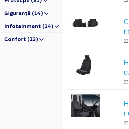
Protecţie (31)
22
Siguranţă (14)
C
Infotainment (14)
r
Confort (13)
22
H
c
23
H
n
23