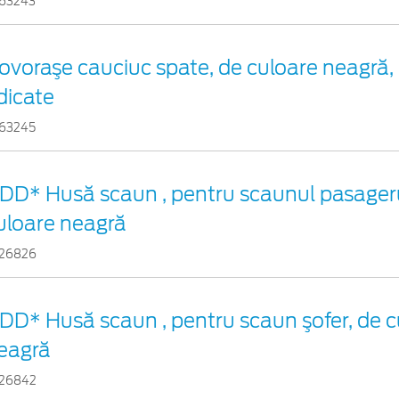
63243
ovoraşe cauciuc spate, de culoare neagră, 
idicate
63245
DD* Husă scaun , pentru scaunul pasageru
uloare neagră
26826
DD* Husă scaun , pentru scaun şofer, de c
eagră
26842