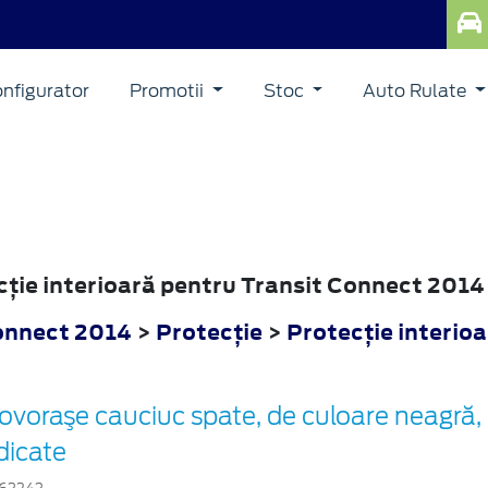
nfigurator
Promotii
Stoc
Auto Rulate
ecţie interioară pentru Transit Connect 2014
onnect 2014
>
Protecţie
>
Protecţie interio
ovoraşe cauciuc spate, de culoare neagră, 
idicate