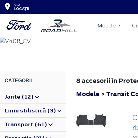
VEZI
LOCAȚII
Modele
Co
TRANSIT CONNECT
2014
8 accesorii în Prot
CATEGORII
Modele
>
Transit C
Jante (12)
Linie stilistică (3)
C
Transport (61)
r