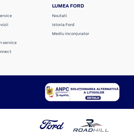
LUMEA FORD
ervice
Noutati
vizii
Istoria Ford
Mediu inconjurator
n service
onnect