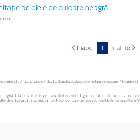
mitație de piele de culoare neagră
78778
Inapoi
1
Inainte
 rugăm să contactaţi dealerul dvs. Ford pentru costuri suplimentare de montare. Vă rugăm să reți
 cu grijă de la furnizori terți și pot avea diferite condiții de garanție, iar detaliile acestora pot f
or astfel de mărci de către compania Ford Motor Company se face sub licență. Denumirea iPhone/iP