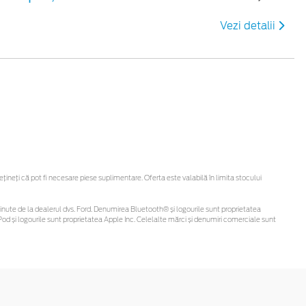
Vezi detalii
neți că pot fi necesare piese suplimentare. Oferta este valabilă în limita stocului
i obținute de la dealerul dvs. Ford. Denumirea Bluetooth® și logourile sunt proprietatea
od și logourile sunt proprietatea Apple Inc. Celelalte mărci și denumiri comerciale sunt