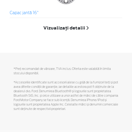
Capac jantă 16"
Vizualizați detalii
*Preţ recomandat de vânzare, TVA inclus. Oferta este valabilă în limita
stocului disponibil.
*Accesoriile identificate sunt accesorii alese cu grijă de la furnizori terți și pot
avea diferite condiții de garanție, iar detaliile acestora pot fi obținute de la
dealerul dvs. Ford. Denumirea Bluetooth® și logourile sunt proprietatea
Bluetooth SIG, Inc. și orice utilizare a unor astfel de mărci de către compania
Ford Motor Company se face sub licență. Denumirea iPhone/iPod și
logourile sunt proprietatea Apple Inc. Celelalte mărci și denumiri comerciale
sunt deținute de respectivii proprietari.