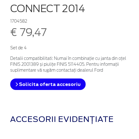
CONNECT 2014
1704582
€ 79,47
Set de 4
Detalii compatibilitati: Numai în combinație cu janta din oțel
FINIS 2001389 și piulițe FINIS 5114405. Pentru informații
suplimentare vă rugăm contactați dealerul Ford
Solicita oferta accesoriu
ACCESORII EVIDENȚIATE