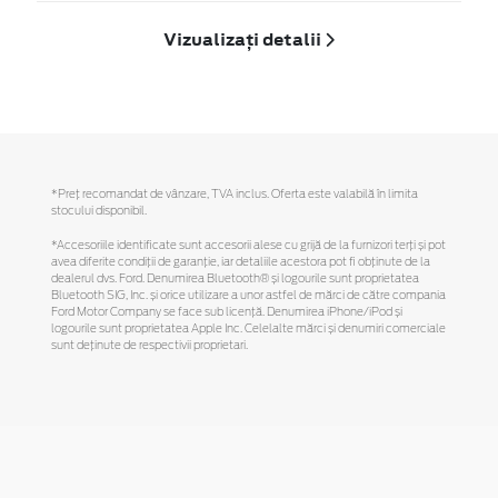
Vizualizați detalii
*Preţ recomandat de vânzare, TVA inclus. Oferta este valabilă în limita
stocului disponibil.
*Accesoriile identificate sunt accesorii alese cu grijă de la furnizori terți și pot
avea diferite condiții de garanție, iar detaliile acestora pot fi obținute de la
dealerul dvs. Ford. Denumirea Bluetooth® și logourile sunt proprietatea
Bluetooth SIG, Inc. și orice utilizare a unor astfel de mărci de către compania
Ford Motor Company se face sub licență. Denumirea iPhone/iPod și
logourile sunt proprietatea Apple Inc. Celelalte mărci și denumiri comerciale
sunt deținute de respectivii proprietari.