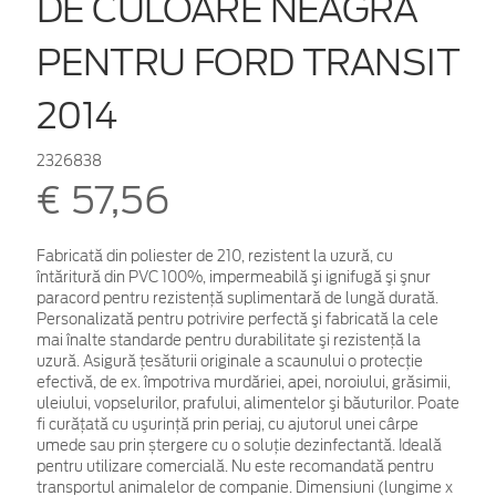
DE CULOARE NEAGRĂ
PENTRU FORD TRANSIT
2014
2326838
€ 57,56
Fabricată din poliester de 210, rezistent la uzură, cu
întăritură din PVC 100%, impermeabilă şi ignifugă şi şnur
paracord pentru rezistenţă suplimentară de lungă durată.
Personalizată pentru potrivire perfectă şi fabricată la cele
mai înalte standarde pentru durabilitate şi rezistenţă la
uzură. Asigură ţesăturii originale a scaunului o protecţie
efectivă, de ex. împotriva murdăriei, apei, noroiului, grăsimii,
uleiului, vopselurilor, prafului, alimentelor şi băuturilor. Poate
fi curăţată cu uşurinţă prin periaj, cu ajutorul unei cârpe
umede sau prin ștergere cu o soluție dezinfectantă. Ideală
pentru utilizare comercială. Nu este recomandată pentru
transportul animalelor de companie. Dimensiuni (lungime x