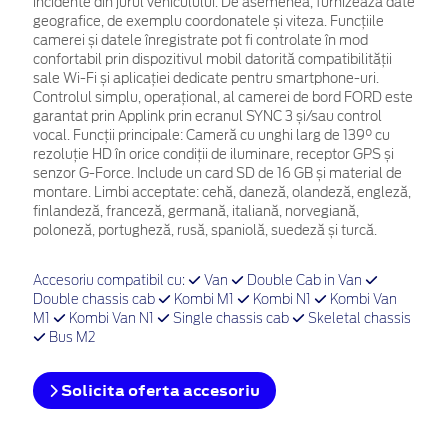
incidente din jurul vehiculului. De asemenea, furnizează date
geografice, de exemplu coordonatele și viteza. Funcțiile
camerei și datele înregistrate pot fi controlate în mod
confortabil prin dispozitivul mobil datorită compatibilității
sale Wi-Fi și aplicației dedicate pentru smartphone-uri.
Controlul simplu, operațional, al camerei de bord FORD este
garantat prin Applink prin ecranul SYNC 3 și/sau control
vocal. Funcții principale: Cameră cu unghi larg de 139° cu
rezoluție HD în orice condiții de iluminare, receptor GPS și
senzor G-Force. Include un card SD de 16 GB și material de
montare. Limbi acceptate: cehă, daneză, olandeză, engleză,
finlandeză, franceză, germană, italiană, norvegiană,
poloneză, portugheză, rusă, spaniolă, suedeză și turcă.
Accesoriu compatibil cu:
Van
Double Cab in Van
Double chassis cab
Kombi M1
Kombi N1
Kombi Van
M1
Kombi Van N1
Single chassis cab
Skeletal chassis
Bus M2
Solicita oferta accesoriu