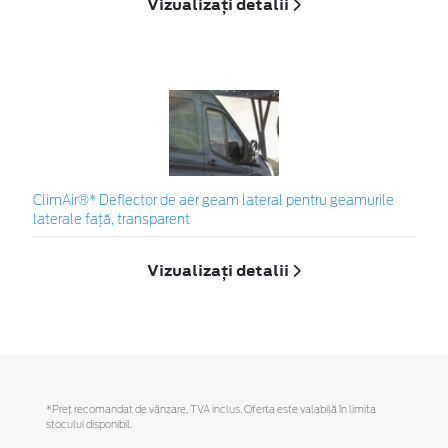
Vizualizați detalii
ClimAir®* Deflector de aer geam lateral pentru geamurile
laterale faţă, transparent
Vizualizați detalii
*Preţ recomandat de vânzare, TVA inclus. Oferta este valabilă în limita
stocului disponibil.