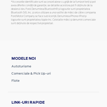
*Accesoriile identificate sunt accesorii alese cu grijă de la furnizori terți și pot
avea diferite condiții de garanție, iar detaliile acestora pot fi obținute de la
dealerul dvs. Ford. Denumirea Bluetooth® și logourile sunt proprietatea
Bluetooth SIG, Inc. și orice utilizare a unor astfel de mărci de către compania
Ford Motor Company se face sub licență. Denumirea iPhone/iPod și
logourile sunt proprietatea Apple Inc. Celelalte mărci și denumiri comerciale
sunt deținute de respectivii proprietari.
MODELE NOI
Autoturisme
Comerciale & Pick Up-uri
Flote
LINK-URI RAPIDE