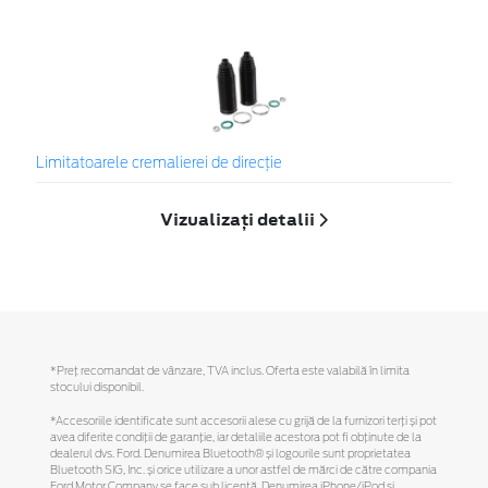
Limitatoarele cremalierei de direcţie
Vizualizați detalii
*Preţ recomandat de vânzare, TVA inclus. Oferta este valabilă în limita
stocului disponibil.
*Accesoriile identificate sunt accesorii alese cu grijă de la furnizori terți și pot
avea diferite condiții de garanție, iar detaliile acestora pot fi obținute de la
dealerul dvs. Ford. Denumirea Bluetooth® și logourile sunt proprietatea
Bluetooth SIG, Inc. și orice utilizare a unor astfel de mărci de către compania
Ford Motor Company se face sub licență. Denumirea iPhone/iPod și