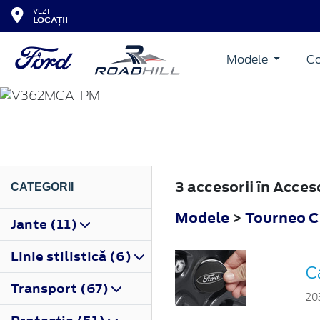
VEZI
LOCAȚII
Modele
Co
TOURNEO CUSTOM
2018
3 accesorii în Acce
CATEGORII
Modele
>
Tourneo 
Jante (11)
Linie stilistică (6)
C
Transport (67)
20