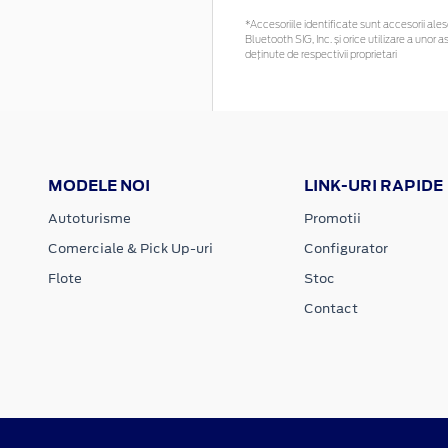
*Accesoriile identificate sunt accesorii alese
Bluetooth SIG, Inc. și orice utilizare a un
deținute de respectivii proprietari
MODELE NOI
LINK-URI RAPIDE
Autoturisme
Promotii
Comerciale & Pick Up-uri
Configurator
Flote
Stoc
Contact