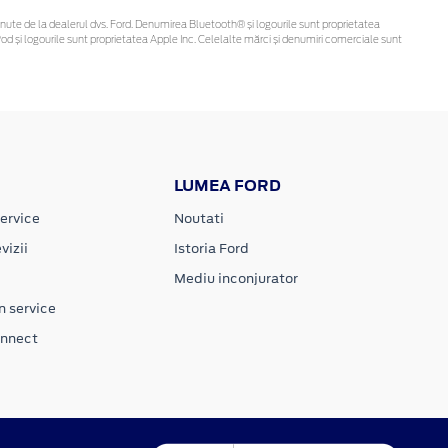
i obținute de la dealerul dvs. Ford. Denumirea Bluetooth® și logourile sunt proprietatea
d și logourile sunt proprietatea Apple Inc. Celelalte mărci și denumiri comerciale sunt
LUMEA FORD
ervice
Noutati
vizii
Istoria Ford
Mediu inconjurator
n service
onnect