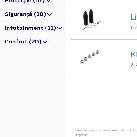
Protecţie (51)
Siguranţă (18)
L
Infotainment (11)
17
Confort (20)
Ki
22
*Preţ recomandat de vânzare, TVA inclus. Vă
disponibil.