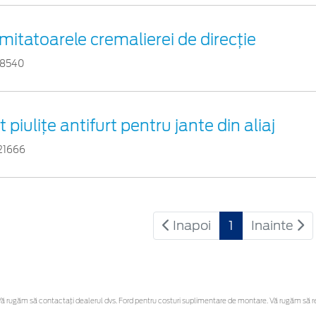
imitatoarele cremalierei de direcţie
78540
t piuliţe antifurt pentru jante din aliaj
21666
Inapoi
1
Inainte
 rugăm să contactaţi dealerul dvs. Ford pentru costuri suplimentare de montare. Vă rugăm să rețin