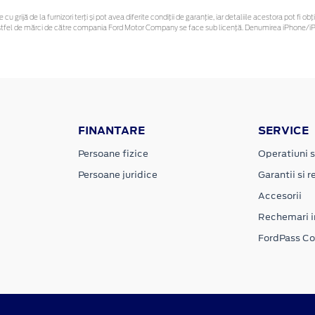
 cu grijă de la furnizori terți și pot avea diferite condiții de garanție, iar detaliile acestora pot f
or astfel de mărci de către compania Ford Motor Company se face sub licență. Denumirea iPhone/iPo
FINANTARE
SERVICE
Persoane fizice
Operatiuni s
Persoane juridice
Garantii si re
Accesorii
Rechemari i
FordPass C