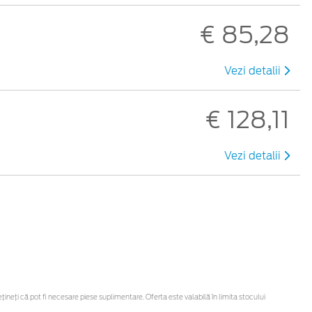
€ 85,28
Vezi detalii
€ 128,11
Vezi detalii
eți că pot fi necesare piese suplimentare. Oferta este valabilă în limita stocului