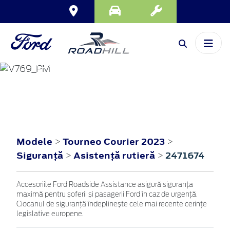
TOURNEO
COURIER
2023
Modele
Tourneo Courier 2023
>
>
Siguranţă
Asistenţă rutieră
2471674
>
>
Accesoriile Ford Roadside Assistance asigură siguranța
maximă pentru șoferii și pasagerii Ford în caz de urgență.
Ciocanul de siguranță îndeplinește cele mai recente cerințe
legislative europene.