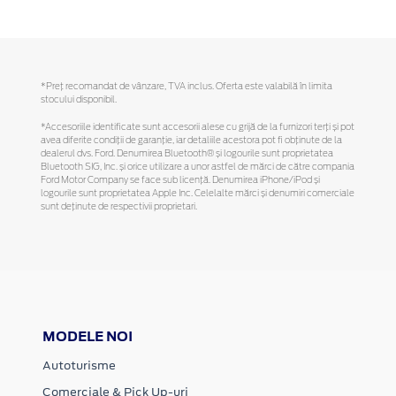
*Preţ recomandat de vânzare, TVA inclus. Oferta este valabilă în limita
stocului disponibil.
*Accesoriile identificate sunt accesorii alese cu grijă de la furnizori terți și pot
avea diferite condiții de garanție, iar detaliile acestora pot fi obținute de la
dealerul dvs. Ford. Denumirea Bluetooth® și logourile sunt proprietatea
Bluetooth SIG, Inc. și orice utilizare a unor astfel de mărci de către compania
Ford Motor Company se face sub licență. Denumirea iPhone/iPod și
logourile sunt proprietatea Apple Inc. Celelalte mărci și denumiri comerciale
sunt deținute de respectivii proprietari.
MODELE NOI
Autoturisme
Comerciale & Pick Up-uri