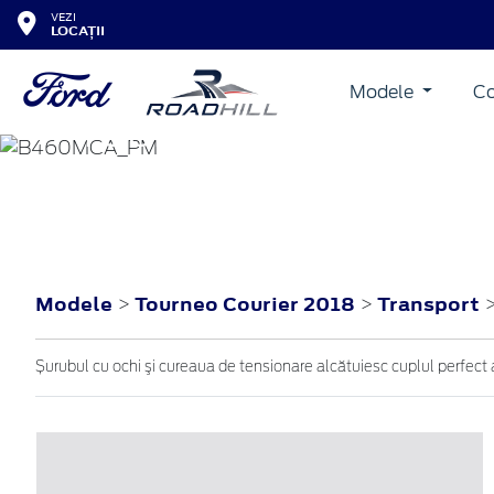
VEZI
LOCAȚII
Modele
Co
TOURNEO COURIER
2018
Modele
Tourneo Courier 2018
Transport
>
>
Șurubul cu ochi şi cureaua de tensionare alcătuiesc cuplul perfect 