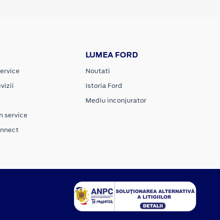
LUMEA FORD
ervice
Noutati
vizii
Istoria Ford
Mediu inconjurator
n service
onnect