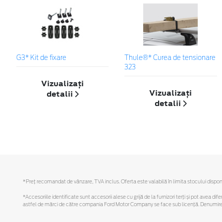
G3* Kit de fixare
Thule®* Curea de tensionare
323
Vizualizați
Vizualizați
detalii
detalii
*Preţ recomandat de vânzare, TVA inclus. Oferta este valabilă în limita stocului disponi
*Accesoriile identificate sunt accesorii alese cu grijă de la furnizori terți și pot avea di
astfel de mărci de către compania Ford Motor Company se face sub licență. Denumirea iP