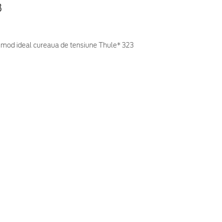
8
în mod ideal cureaua de tensiune Thule* 323