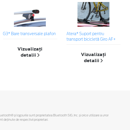
G3* Bare transversale plafon
Atera* Suport pentru
transport bicicletă Giro AF+
Vizualizați
Vizualizați
detalii
detalii
Bluetooth® și logourile sunt proprietatea Bluetooth SIG, Inc. și orice utilizare a unor
deținute de respectivii proprietari.