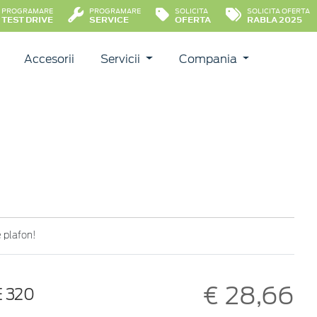
PROGRAMARE
PROGRAMARE
SOLICITA
SOLICITA OFERTA
TEST DRIVE
SERVICE
OFERTA
RABLA 2025
Accesorii
Servicii
Compania
e plafon!
€ 28,66
 320