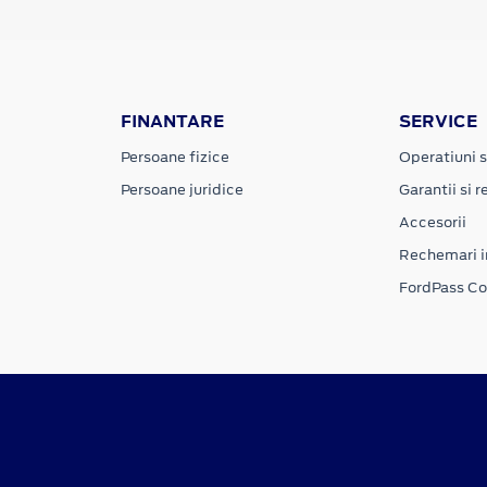
FINANTARE
SERVICE
Persoane fizice
Operatiuni s
Persoane juridice
Garantii si re
Accesorii
Rechemari i
FordPass C