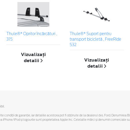
Thule®* Opritor încărcături ,
Thule®* Suport pentru
315
transport bicicletă , FreeRide
532
Vizualizați
Vizualizați
detalii
detalii
bil.
ferite condiții de garanție, iar detaliile acestora pot fi obținute de la dealerul dvs. Ford. Denumirea 
hone/iPod și logourile sunt proprietatea Apple Inc. Celelalte mărci și denumiri comerciale sunt 