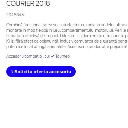
COURIER 2018
2046845
Combină funcționalitatea șocului electric cu radiația undelor ultrason
montate în mod flexibil în jurul compartimentului motorului. Periile 
suprafața efectivă de impact. Difuzorul cu dom emite ultrasunete pul
KHz, fără efect de obișnuință. Inclusiv comutator de siguranță pentru
puternice încât alungă animalele. Acestea nu produc alte prejudicii!
Accesoriu compatibil cu:
Tourneo
Solicita oferta accesoriu