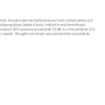
ice. Include 6 perii de înaltă tensiune multi-contact pentru a fi
străpung blana, labele și botul, mărind în mod semnificativ
satorii 360°, presiune acustică de 110 dB, cu o frecvență de 22,5
 capotă. Vă rugăm să rețineți: șocurile electrice sunt atât de