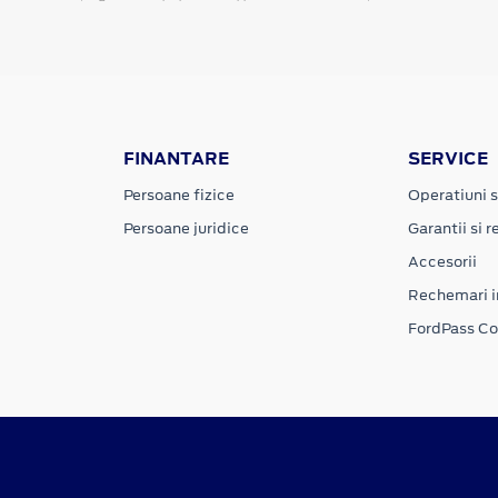
FINANTARE
SERVICE
Persoane fizice
Operatiuni s
Persoane juridice
Garantii si re
Accesorii
Rechemari i
FordPass C