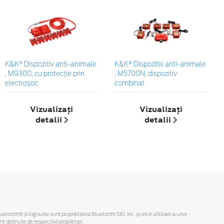
K&K* Dispozitiv anti-animale
K&K* Dispozitiv anti-animale
, M9300, cu protecție prin
, M5700N, dispozitiv
electroșoc
combinat
Vizualizați
Vizualizați
detalii
detalii
Bluetooth® și logourile sunt proprietatea Bluetooth SIG, Inc. și orice utilizare a unor
deținute de respectivii proprietari.