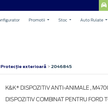
nfigurator
Promotii
Stoc
Auto Rulate
Protecţie exterioară
2046845
>
>
K&K* DISPOZITIV ANTI-ANIMALE , M470
DISPOZITIV COMBINAT PENTRU FORD