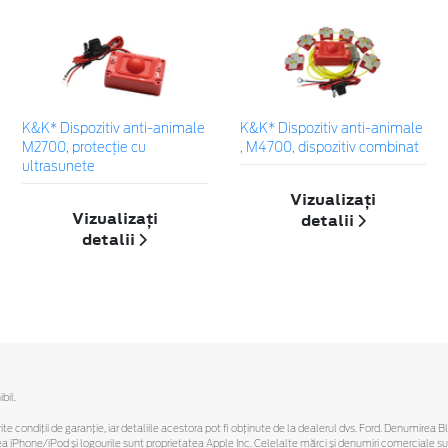
K&K* Dispozitiv anti-animale
K&K* Dispozitiv anti-animale
M2700, protecție cu
, M4700, dispozitiv combinat
ultrasunete
Vizualizați
Vizualizați
detalii
detalii
bil.
ferite condiții de garanție, iar detaliile acestora pot fi obținute de la dealerul dvs. Ford. Denumirea 
hone/iPod și logourile sunt proprietatea Apple Inc. Celelalte mărci și denumiri comerciale sunt 