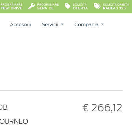
PROGRAMARE
PROGRAMARE
SOLICITA
SOLICITA OFERTA
TEST DRIVE
SERVICE
OFERTA
RABLA 2025
Accesorii
Servicii
Compania
€ 266,12
0B,
 TOURNEO