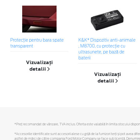
Protecţie pentru bara spate
K&K* Dispozitiv anti-animale
transparent
, M8700, cu protecție cu
ultrasunete, pe bază de
baterii
Vizualizați
detalii
Vizualizați
detalii
*Preţ recomandat de vânzare, TVA inclus. Oferta este valabilă în limita stocului disponi
*Accesoriile identificate sunt accesorii alese cu grijă de la furnizori terți și pot avea di
astfel de mărci de către compania Ford Motor Company se face sub licență. Denumirea iP