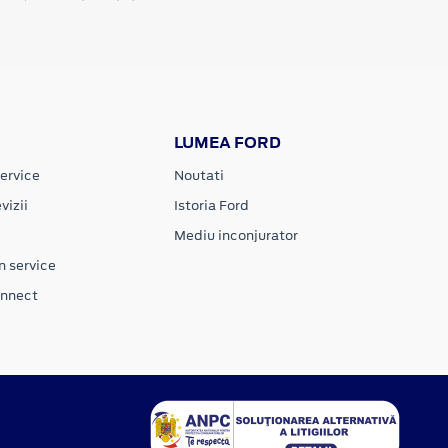
LUMEA FORD
ervice
Noutati
vizii
Istoria Ford
Mediu inconjurator
n service
onnect