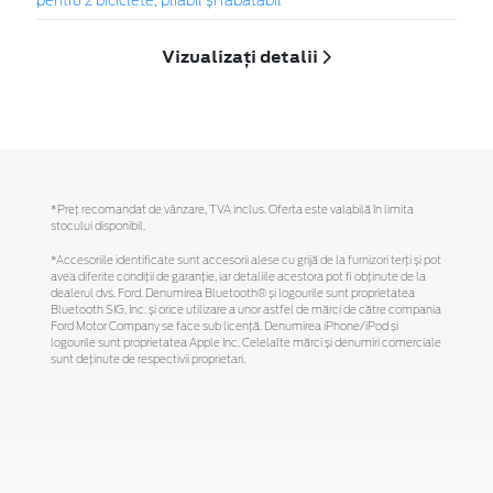
pentru 2 biciclete, pliabil și rabatabil
Vizualizați detalii
*Preţ recomandat de vânzare, TVA inclus. Oferta este valabilă în limita
stocului disponibil.
*Accesoriile identificate sunt accesorii alese cu grijă de la furnizori terți și pot
avea diferite condiții de garanție, iar detaliile acestora pot fi obținute de la
dealerul dvs. Ford. Denumirea Bluetooth® și logourile sunt proprietatea
Bluetooth SIG, Inc. și orice utilizare a unor astfel de mărci de către compania
Ford Motor Company se face sub licență. Denumirea iPhone/iPod și
logourile sunt proprietatea Apple Inc. Celelalte mărci și denumiri comerciale
sunt deținute de respectivii proprietari.