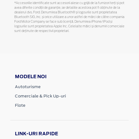
*Accesoriile identificate sunt accesorii alese cu grijă de la furnizori terți și pot
avea diferite condiții de garanție, iar detaliile acestora pot fi obținute de la
dealerul dvs. Ford. Denumirea Bluetooth® și logourile sunt proprietatea
Bluetooth SIG, Inc. și orice utilizare a unor astfel de mărci de către compania
Ford Motor Company se face sub licență. Denumirea iPhone/iPod și
logourile sunt proprietatea Apple Inc. Celelalte mărci și denumiri comerciale
sunt deținute de respectivii proprietari.
MODELE NOI
Autoturisme
Comerciale & Pick Up-uri
Flote
LINK-URI RAPIDE