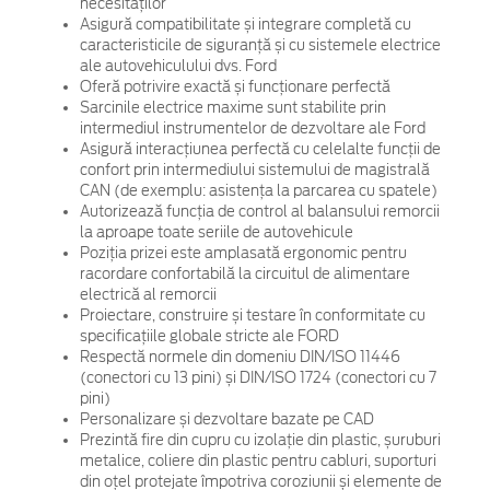
necesităților
Asigură compatibilitate și integrare completă cu
caracteristicile de siguranță și cu sistemele electrice
ale autovehiculului dvs. Ford
Oferă potrivire exactă și funcționare perfectă
Sarcinile electrice maxime sunt stabilite prin
intermediul instrumentelor de dezvoltare ale Ford
Asigură interacțiunea perfectă cu celelalte funcții de
confort prin intermediului sistemului de magistrală
CAN (de exemplu: asistența la parcarea cu spatele)
Autorizează funcția de control al balansului remorcii
la aproape toate seriile de autovehicule
Poziția prizei este amplasată ergonomic pentru
racordare confortabilă la circuitul de alimentare
electrică al remorcii
Proiectare, construire și testare în conformitate cu
specificațiile globale stricte ale FORD
Respectă normele din domeniu DIN/ISO 11446
(conectori cu 13 pini) și DIN/ISO 1724 (conectori cu 7
pini)
Personalizare și dezvoltare bazate pe CAD
Prezintă fire din cupru cu izolație din plastic, șuruburi
metalice, coliere din plastic pentru cabluri, suporturi
din oțel protejate împotriva coroziunii și elemente de