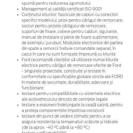
spumă pentru reducerea zgomotului
Management al calității certificat ISO 9001
Conținutul kiturilor: fascicule de cabluri cu conectori
specifici modelului, prize pentru cârligul de remorcare,
socluri pentru prizele cârligului de remorcare,
suporturi de fixare, coliere pentru cabluri, siguranțe,
manual de instalare și piese de fixare suplimentare,
de exemplu: șuruburi. Modulele electronice din partea
din spate a remorcii trebuie comandate separat, în
cazul în care nu sunt furnizate împreună cu kiturile
Ford recomandă clienților să utilizeze numai kiturile
electrice pentru cârligul de remorcare oferite de Ford
- singurele proiectate, construite și testate în
conformitate cu specificațiile globale stricte ale FORD
în materie de securitate, durabilitate, adecvare și
funcționare:
testare pentru compatibilitate cu sistemele electrice
ale autovehiculului dincolo de cerințele legale
testare a expunerii îndelungate la ceață salină, pentru
a proteja componentele împotriva coroziunii
testare din punct de vedere climatic pentru a se
asigura rezistența la temperaturi scăzute și ridicate
(de la aprox. -40 °C până la +80 °C)