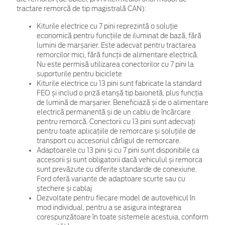
tractare remorcă de tip magistrală CAN):
Kiturile electrice cu 7 pini reprezintă o soluție
economică pentru funcțiile de iluminat de bază, fără
lumini de marșarier. Este adecvat pentru tractarea
remorcilor mici, fără funcții de alimentare electrică.
Nu este permisă utilizarea conectorilor cu 7 pini la
suporturile pentru biciclete
Kiturile electrice cu 13 pini sunt fabricate la standard
FEO și includ o priză etanșă tip baionetă, plus funcția
de lumină de marșarier. Beneficiază și de o alimentare
electrică permanentă și de un cablu de încărcare
pentru remorcă. Conectorii cu 13 pini sunt adecvați
pentru toate aplicațiile de remorcare și soluțiile de
transport cu accesoriul cârligul de remorcare.
Adaptoarele cu 13 pini și cu 7 pini sunt disponibile ca
accesorii și sunt obligatorii dacă vehiculul și remorca
sunt prevăzute cu diferite standarde de conexiune.
Ford oferă variante de adaptoare scurte sau cu
ștechere și cablaj
Dezvoltate pentru fiecare model de autovehicul în
mod individual, pentru a se asigura integrarea
corespunzătoare în toate sistemele acestuia, conform