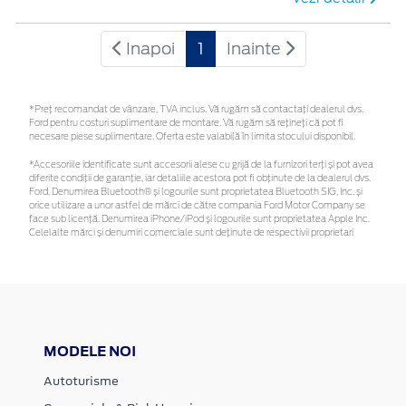
Inapoi
1
Inainte
*Preţ recomandat de vânzare, TVA inclus. Vă rugăm să contactaţi dealerul dvs.
Ford pentru costuri suplimentare de montare. Vă rugăm să rețineți că pot fi
necesare piese suplimentare. Oferta este valabilă în limita stocului disponibil.
*Accesoriile identificate sunt accesorii alese cu grijă de la furnizori terți și pot avea
diferite condiții de garanție, iar detaliile acestora pot fi obținute de la dealerul dvs.
Ford. Denumirea Bluetooth® și logourile sunt proprietatea Bluetooth SIG, Inc. și
orice utilizare a unor astfel de mărci de către compania Ford Motor Company se
face sub licență. Denumirea iPhone/iPod și logourile sunt proprietatea Apple Inc.
Celelalte mărci și denumiri comerciale sunt deținute de respectivii proprietari
MODELE NOI
Autoturisme