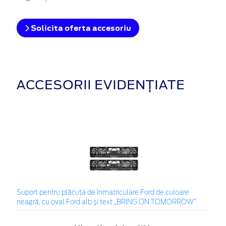
Solicita oferta accesoriu
ACCESORII EVIDENȚIATE
Suport pentru plăcuța de înmatriculare Ford de culoare
neagră, cu oval Ford alb și text „BRING ON TOMORROW”