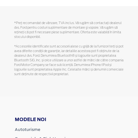
*Preţ recomandat de vânzare, TVA inclus. Vă rugăm să contactaţi dealerul
dvs. Ford pentru costuri suplimentare de montare şi vopsire. Vă rugăm să
reţineţi că pot fi necesare piese suplimentare. Oferta este valabilă în limita
stocului disponibil.
*Accesoriile identificate sunt accesorii alese cu grijă de la furnizori terți și pot
avea diferite condiții de garanție, iar detaliile acestora pot fi obținute de la
dealerul dvs. Ford. Denumirea Bluetooth® și logourile sunt proprietatea
Bluetooth SIG, Inc. și orice utilizare a unor astfel de mărci de către compania
Ford Motor Company se face sub licență. Denumirea iPhone/iPod și
logourile sunt proprietatea Apple Inc. Celelalte mărci și denumiri comerciale
sunt deținute de respectivii proprietari.
MODELE NOI
Autoturisme