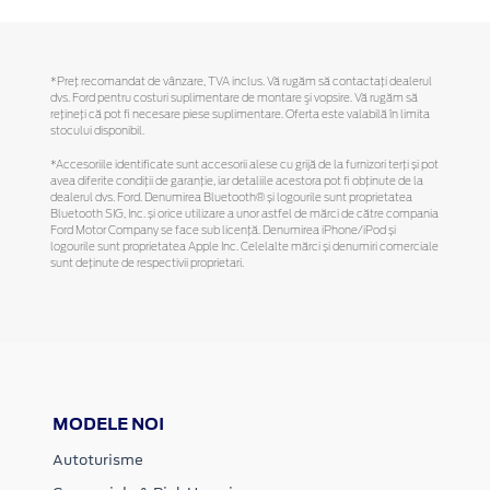
*Preţ recomandat de vânzare, TVA inclus. Vă rugăm să contactaţi dealerul
dvs. Ford pentru costuri suplimentare de montare şi vopsire. Vă rugăm să
reţineţi că pot fi necesare piese suplimentare. Oferta este valabilă în limita
stocului disponibil.
*Accesoriile identificate sunt accesorii alese cu grijă de la furnizori terți și pot
avea diferite condiții de garanție, iar detaliile acestora pot fi obținute de la
dealerul dvs. Ford. Denumirea Bluetooth® și logourile sunt proprietatea
Bluetooth SIG, Inc. și orice utilizare a unor astfel de mărci de către compania
Ford Motor Company se face sub licență. Denumirea iPhone/iPod și
logourile sunt proprietatea Apple Inc. Celelalte mărci și denumiri comerciale
sunt deținute de respectivii proprietari.
MODELE NOI
Autoturisme