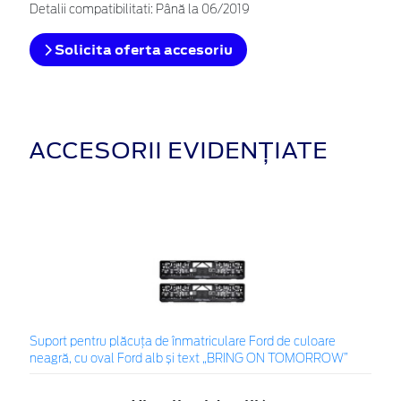
Detalii compatibilitati: Până la 06/2019
Solicita oferta accesoriu
ACCESORII EVIDENȚIATE
Suport pentru plăcuța de înmatriculare Ford de culoare
neagră, cu oval Ford alb și text „BRING ON TOMORROW”