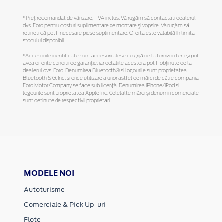
*Preţ recomandat de vânzare, TVA inclus. Vă rugăm să contactaţi dealerul
dvs. Ford pentru costuri suplimentare de montare şi vopsire. Vă rugăm să
reţineţi că pot fi necesare piese suplimentare. Oferta este valabilă în limita
stocului disponibil.
*Accesoriile identificate sunt accesorii alese cu grijă de la furnizori terți și pot
avea diferite condiții de garanție, iar detaliile acestora pot fi obținute de la
dealerul dvs. Ford. Denumirea Bluetooth® și logourile sunt proprietatea
Bluetooth SIG, Inc. și orice utilizare a unor astfel de mărci de către compania
Ford Motor Company se face sub licență. Denumirea iPhone/iPod și
logourile sunt proprietatea Apple Inc. Celelalte mărci și denumiri comerciale
sunt deținute de respectivii proprietari.
MODELE NOI
Autoturisme
Comerciale & Pick Up-uri
Flote