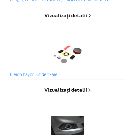
neagră, cu oval Ford și text „BRING ON TOMORROW”
Vizualizați detalii
Eleron hayon Kit de fixare
Vizualizați detalii