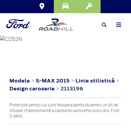
S-MAX
2015
Modele
S-MAX 2015
Linie stilistică
>
>
>
Design caroserie
2113196
>
Protecțiile pentru uși sunt finisarea perfectă pentru un kit de
stilizare impresionantă a caroseriei autovehiculului dvs. Ford
S-MAX.