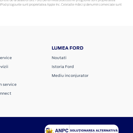
 fi obținute de la dealerul dvs. Ford. Denumirea Bluetooth® și logourile sunt proprietatea
Pod și logourile sunt proprietatea Apple Inc. Celelalte mărci și denumiri comerciale sunt
LUMEA FORD
ervice
Noutati
vizii
Istoria Ford
Mediu inconjurator
n service
onnect