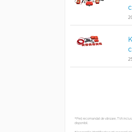
c
2
K
c
2
*Preţ recomandat de vânzare, TVA inclus. 
disponibil.