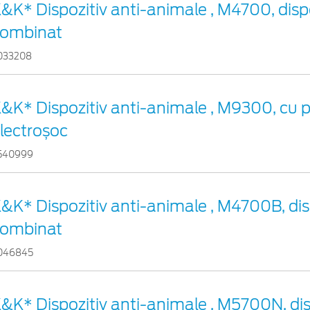
&K* Dispozitiv anti-animale , M4700, dispo
ombinat
033208
&K* Dispozitiv anti-animale , M9300, cu p
lectroșoc
540999
&K* Dispozitiv anti-animale , M4700B, dis
ombinat
046845
&K* Dispozitiv anti-animale , M5700N, dis