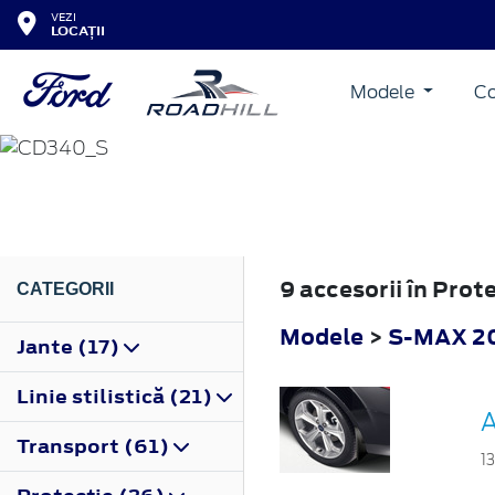
VEZI
LOCAȚII
Modele
Co
S-MAX
2010
9 accesorii în Pro
CATEGORII
Modele
>
S-MAX 2
Jante (17)
Linie stilistică (21)
A
Transport (61)
1