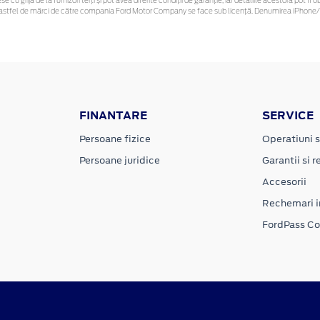
se cu grijă de la furnizori terți și pot avea diferite condiții de garanție, iar detaliile acestora pot
nor astfel de mărci de către compania Ford Motor Company se face sub licență. Denumirea iPhone/i
FINANTARE
SERVICE
Persoane fizice
Operatiuni s
Persoane juridice
Garantii si re
Accesorii
Rechemari i
FordPass C