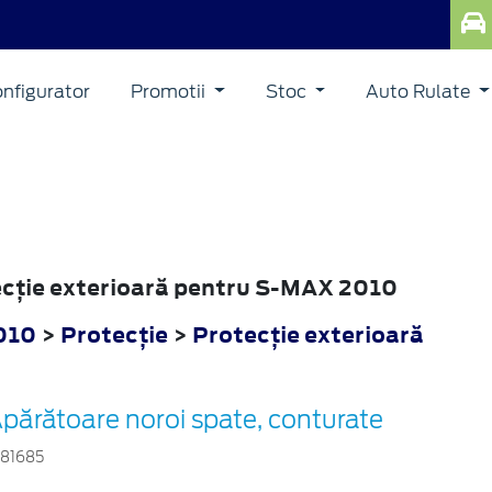
nfigurator
Promotii
Stoc
Auto Rulate
tecţie exterioară pentru S-MAX 2010
010
>
Protecţie
>
Protecţie exterioară
părătoare noroi spate, conturate
381685