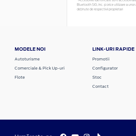
*Accesoriile identificate sunt accesorii ale
Bluetooth SIG, Inc. și orice utilizare a u
deținute de respectivii proprietari
MODELE NOI
LINK-URI RAPIDE
Autoturisme
Promotii
Comerciale & Pick Up-uri
Configurator
Flote
Stoc
Contact