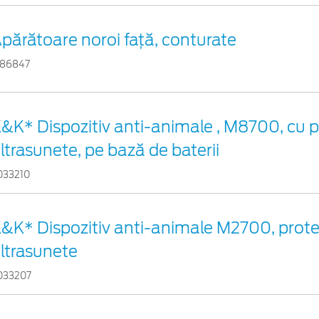
părătoare noroi faţă, conturate
786847
&K* Dispozitiv anti-animale , M8700, cu p
ltrasunete, pe bază de baterii
033210
&K* Dispozitiv anti-animale M2700, prote
ltrasunete
033207