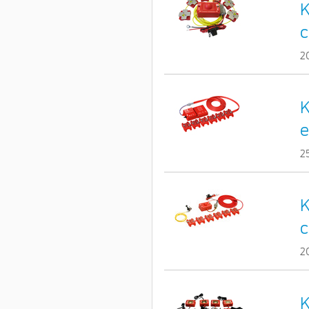
K
c
2
K
e
2
K
c
2
K