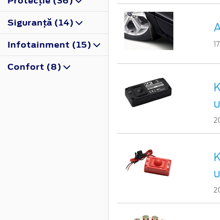
Protecţie (36)
Siguranţă (14)
A
Infotainment (15)
1
Confort (8)
K
u
2
K
u
2