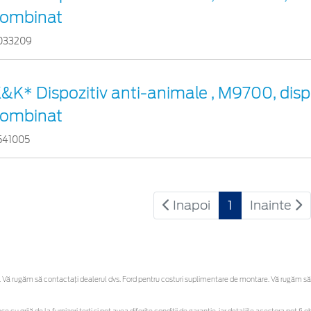
ombinat
033209
&K* Dispozitiv anti-animale , M9700, disp
ombinat
541005
Inapoi
1
Inainte
Vă rugăm să contactaţi dealerul dvs. Ford pentru costuri suplimentare de montare. Vă rugăm să reț