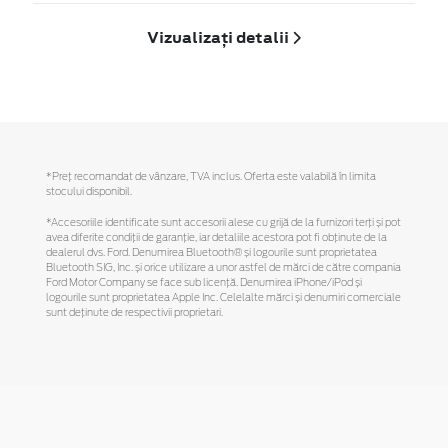
Vizualizați detalii
*Preţ recomandat de vânzare, TVA inclus. Oferta este valabilă în limita
stocului disponibil.
*Accesoriile identificate sunt accesorii alese cu grijă de la furnizori terți și pot
avea diferite condiții de garanție, iar detaliile acestora pot fi obținute de la
dealerul dvs. Ford. Denumirea Bluetooth® și logourile sunt proprietatea
Bluetooth SIG, Inc. și orice utilizare a unor astfel de mărci de către compania
Ford Motor Company se face sub licență. Denumirea iPhone/iPod și
logourile sunt proprietatea Apple Inc. Celelalte mărci și denumiri comerciale
sunt deținute de respectivii proprietari.