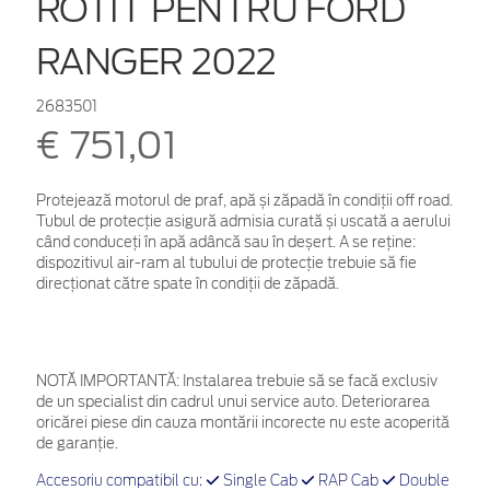
ROTIT PENTRU FORD
RANGER 2022
2683501
€ 751,01
Protejează motorul de praf, apă și zăpadă în condiții off road.
Tubul de protecție asigură admisia curată și uscată a aerului
când conduceți în apă adâncă sau în deșert. A se reține:
dispozitivul air-ram al tubului de protecție trebuie să fie
direcționat către spate în condiții de zăpadă.
NOTĂ IMPORTANTĂ:
Instalarea trebuie să se facă exclusiv
de un specialist din cadrul unui service auto. Deteriorarea
oricărei piese din cauza montării incorecte nu este acoperită
de garanţie.
Accesoriu compatibil cu:
Single Cab
RAP Cab
Double