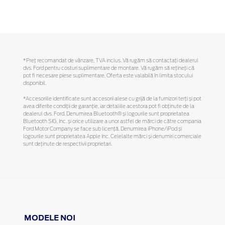
*Preţ recomandat de vânzare, TVA inclus. Vă rugăm să contactaţi dealerul
dvs. Ford pentru costuri suplimentare de montare. Vă rugăm să reţineţi că
pot fi necesare piese suplimentare. Oferta este valabilă în limita stocului
disponibil.
*Accesoriile identificate sunt accesorii alese cu grijă de la furnizori terți și pot
avea diferite condiții de garanție, iar detaliile acestora pot fi obținute de la
dealerul dvs. Ford. Denumirea Bluetooth® și logourile sunt proprietatea
Bluetooth SIG, Inc. și orice utilizare a unor astfel de mărci de către compania
Ford Motor Company se face sub licență. Denumirea iPhone/iPod și
logourile sunt proprietatea Apple Inc. Celelalte mărci și denumiri comerciale
sunt deținute de respectivii proprietari.
MODELE NOI