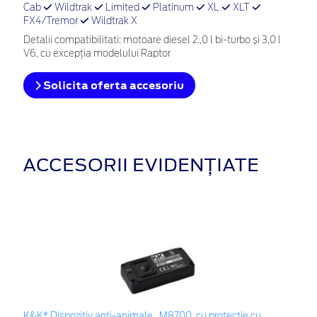
Cab
Wildtrak
Limited
Platinum
XL
XLT
FX4/Tremor
Wildtrak X
Detalii compatibilitati: motoare diesel 2.,0 l bi-turbo și 3,0 l
V6, cu excepția modelului Raptor
Solicita oferta accesoriu
ACCESORII EVIDENȚIATE
K&K* Dispozitiv anti-animale , M8700, cu protecție cu