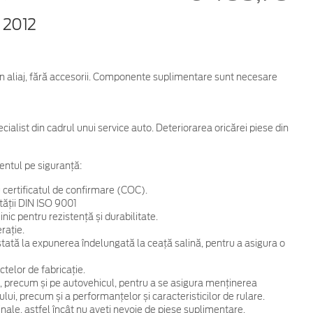
 2012
din aliaj, fără accesorii. Componente suplimentare sunt necesare
cialist din cadrul unui service auto. Deteriorarea oricărei piese din
entul pe siguranță:
 certificatul de confirmare (COC).
tății DIN ISO 9001
ic pentru rezistență și durabilitate.
rație.
 testată la expunerea îndelungată la ceață salină, pentru a asigura o
telor de fabricație.
, precum și pe autovehicul, pentru a se asigura menținerea
ului, precum și a performanțelor și caracteristicilor de rulare.
ginale, astfel încât nu aveți nevoie de piese suplimentare.