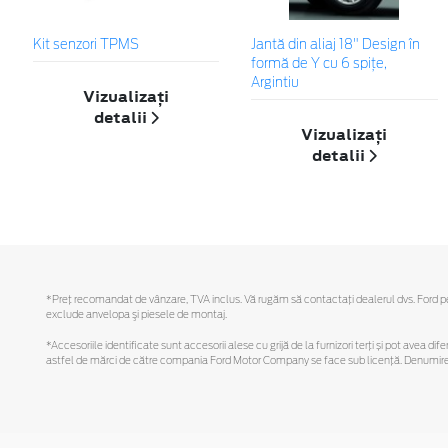
Kit senzori TPMS
Jantă din aliaj 18" Design în
formă de Y cu 6 spiţe,
Argintiu
Vizualizați
detalii
Vizualizați
detalii
*Preţ recomandat de vânzare, TVA inclus. Vă rugăm să contactaţi dealerul dvs. Ford pentr
exclude anvelopa şi piesele de montaj.
*Accesoriile identificate sunt accesorii alese cu grijă de la furnizori terți și pot avea di
astfel de mărci de către compania Ford Motor Company se face sub licență. Denumirea iP