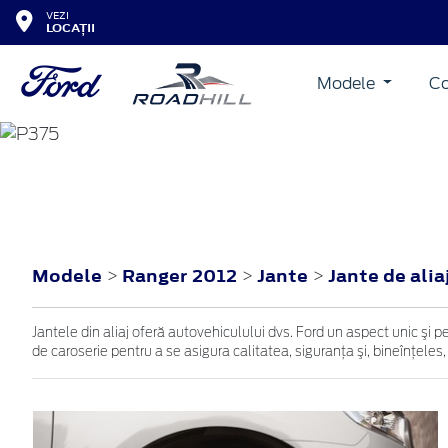
VEZI
LOCAȚII
Modele
Co
RANGER
2012
Modele
Ranger 2012
Jante
Jante de alia
>
>
>
Jantele din aliaj oferă autovehiculului dvs. Ford un aspect unic şi p
de caroserie pentru a se asigura calitatea, siguranţa şi, bineînţeles,