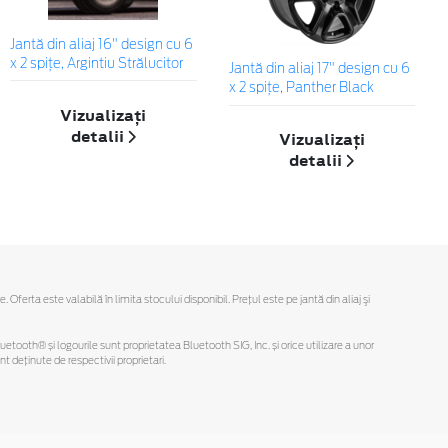
Jantă din aliaj 16" design cu 6
x 2 spiţe, Argintiu Strălucitor
Jantă din aliaj 17" design cu 6
x 2 spiţe, Panther Black
Vizualizați
detalii
Vizualizați
detalii
rta este valabilă în limita stocului disponibil. Preţul este pe jantă din aliaj şi
Bluetooth® și logourile sunt proprietatea Bluetooth SIG, Inc. și orice utilizare a unor
deținute de respectivii proprietari.