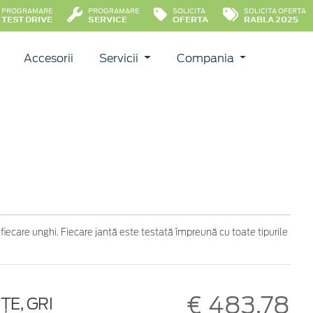
PROGRAMARE
PROGRAMARE
SOLICITA
SOLICITA OFERTA
TEST DRIVE
SERVICE
OFERTA
RABLA 2025
Accesorii
Servicii
Compania
 fiecare unghi. Fiecare jantă este testată împreună cu toate tipurile
€ 483,78
ŢE, GRI