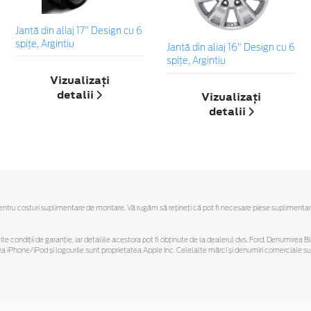
Jantă din aliaj 17" Design cu 6
spiţe, Argintiu
Jantă din aliaj 16" Design cu 6
spiţe, Argintiu
Vizualizați
detalii
Vizualizați
detalii
u costuri suplimentare de montare. Vă rugăm să reţineţi că pot fi necesare piese suplimentare. Ofe
ferite condiții de garanție, iar detaliile acestora pot fi obținute de la dealerul dvs. Ford. Denumirea 
hone/iPod și logourile sunt proprietatea Apple Inc. Celelalte mărci și denumiri comerciale sunt 