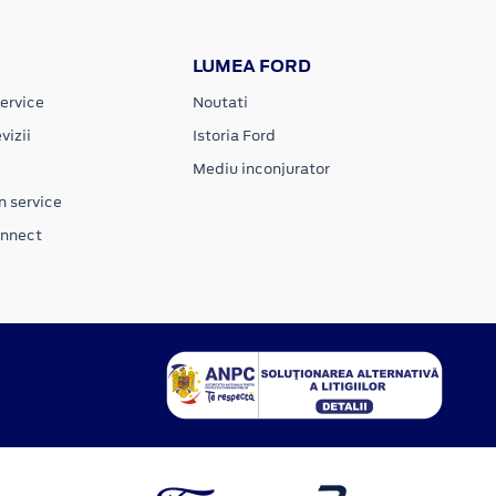
LUMEA FORD
ervice
Noutati
vizii
Istoria Ford
Mediu inconjurator
n service
onnect