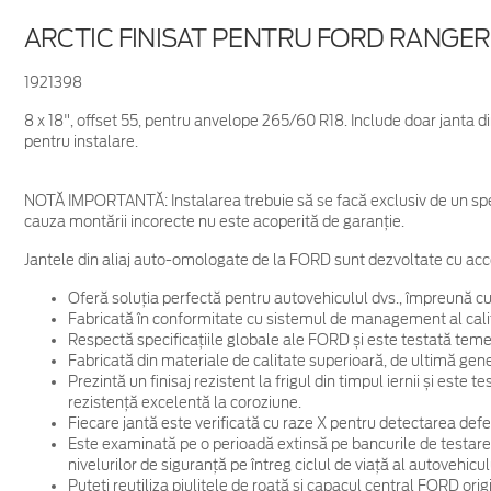
ARCTIC FINISAT PENTRU FORD RANGER
1921398
8 x 18", offset 55, pentru anvelope 265/60 R18. Include doar janta 
pentru instalare.
NOTĂ IMPORTANTĂ:
Instalarea trebuie să se facă exclusiv de un spe
cauza montării incorecte nu este acoperită de garanţie.
Jantele din aliaj auto-omologate de la FORD sunt dezvoltate cu acc
Oferă soluția perfectă pentru autovehiculul dvs., împreună cu
Fabricată în conformitate cu sistemul de management al cali
Respectă specificațiile globale ale FORD și este testată temein
Fabricată din materiale de calitate superioară, de ultimă gene
Prezintă un finisaj rezistent la frigul din timpul iernii și este
rezistență excelentă la coroziune.
Fiecare jantă este verificată cu raze X pentru detectarea defec
Este examinată pe o perioadă extinsă pe bancurile de testare
nivelurilor de siguranță pe întreg ciclul de viață al autovehicul
Puteți reutiliza piulițele de roată și capacul central FORD ori