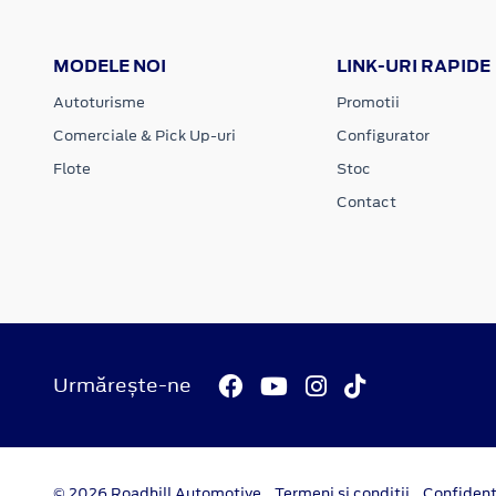
MODELE NOI
LINK-URI RAPIDE
Autoturisme
Promotii
Comerciale & Pick Up-uri
Configurator
Flote
Stoc
Contact
Urmărește-ne
© 2026 Roadhill Automotive
Termeni si conditii
Confident