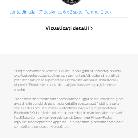
Jantă din aliaj 17" design cu 6 x 2 spiţe, Panther Black
Vizualizați detalii
*Preţ recomandat de vânzare, TVA inclus. Vă rugăm să contactaţi dealerul
dvs. Ford pentru costuri suplimentare de montare. Vă rugăm să reţineţi că
pot fi necesare piese suplimentare. Oferta este valabilă în limita stocului
disponibil. Preţul este pe jantă din aliaj şi exclude anvelopa şi piesele de
montaj.
*Accesoriile identificate sunt accesorii alese cu grijă de la furnizori terți și pot
avea diferite condiții de garanție, iar detaliile acestora pot fi obținute de la
dealerul dvs. Ford. Denumirea Bluetooth® și logourile sunt proprietatea
Bluetooth SIG, Inc. și orice utilizare a unor astfel de mărci de către compania
Ford Motor Company se face sub licență. Denumirea iPhone/iPod și
logourile sunt proprietatea Apple Inc. Celelalte mărci și denumiri comerciale
sunt deținute de respectivii proprietari.