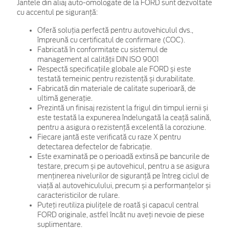
Jantele din aliaj auto-omologate de la FORD sunt dezvoltate
cu accentul pe siguranță:
Oferă soluția perfectă pentru autovehiculul dvs.,
împreună cu certificatul de confirmare (COC).
Fabricată în conformitate cu sistemul de
management al calității DIN ISO 9001
Respectă specificațiile globale ale FORD și este
testată temeinic pentru rezistență și durabilitate.
Fabricată din materiale de calitate superioară, de
ultimă generație.
Prezintă un finisaj rezistent la frigul din timpul iernii și
este testată la expunerea îndelungată la ceață salină,
pentru a asigura o rezistență excelentă la coroziune.
Fiecare jantă este verificată cu raze X pentru
detectarea defectelor de fabricație.
Este examinată pe o perioadă extinsă pe bancurile de
testare, precum și pe autovehicul, pentru a se asigura
menținerea nivelurilor de siguranță pe întreg ciclul de
viață al autovehiculului, precum și a performanțelor și
caracteristicilor de rulare.
Puteți reutiliza piulițele de roată și capacul central
FORD originale, astfel încât nu aveți nevoie de piese
suplimentare.