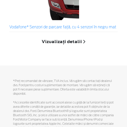
Vodafone* Senzori de parcare față, cu 4 senzori în negru mat
Vizualizați detalii
*Preţ recomandat de vânzare, TVA inclus. Vă rugăm să contactaţi dealerul
dvs. Ford pentru costuri suplimentare de montare. Vă rugăm să reţineţi că
pot fi necesare piese suplimentare. Oferta este valabilă în limita stocului
disponibil.
*Accesoriile identificate sunt accesorii alese cu grijă de la furnizori terți și pot
avea diferite condiții de garanție, iar detaliile acestora pot fi obținute de la
dealerul dvs. Ford. Denumirea Bluetooth® și logourile sunt proprietatea
Bluetooth SIG, Inc. și orice utilizare a unor astfel de mărci de către compania
Ford Motor Company se face sub licență. Denumirea iPhone/iPod și
logourile sunt proprietatea Apple Inc. Celelalte mărci și denumiri comerciale