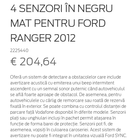
4 SENZORI ÎN NEGRU
MAT PENTRU FORD
RANGER 2012
2225440
€ 204,64
Oferă un sistem de detectare a obstacolelor care include
avertizare acustică cu emiterea unui beep intermitent
ascendent cu un semnal sonor puternic când autovehiculul
se află foarte aproape de obstacol. De asemenea, pentru
autovehiculele cu cârlig de remorcare sau roată de rezervă
fixată în exterior. Se poate combina cu controlul distanței de
parcare față Vodafone disponibil în diferite modele. Senzorii
plați sau unghiulari incluși în pachet permit atașarea în
funcție de forma barei de protecție. Senzorii pot fi, de
asemenea, vopsiți în culoarea caroseriei. Acest sistem de
avertizare nu poate fi integrat în unitatea vizuală Ford SYNC.