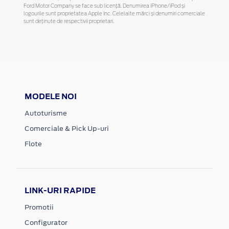
Ford Motor Company se face sub licență. Denumirea iPhone/iPod și
logourile sunt proprietatea Apple Inc. Celelalte mărci și denumiri comerciale
sunt deținute de respectivii proprietari.
MODELE NOI
Autoturisme
Comerciale & Pick Up-uri
Flote
LINK-URI RAPIDE
Promotii
Configurator