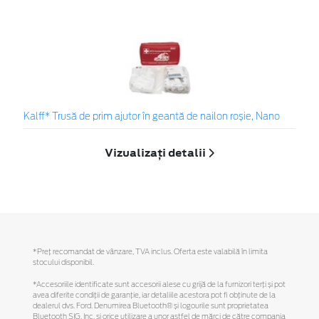
Kalff* Trusă de prim ajutor în geantă de nailon roșie, Nano
Vizualizați detalii
*Preţ recomandat de vânzare, TVA inclus. Oferta este valabilă în limita
stocului disponibil.
*Accesoriile identificate sunt accesorii alese cu grijă de la furnizori terți și pot
avea diferite condiții de garanție, iar detaliile acestora pot fi obținute de la
dealerul dvs. Ford. Denumirea Bluetooth® și logourile sunt proprietatea
Bluetooth SIG, Inc. și orice utilizare a unor astfel de mărci de către compania