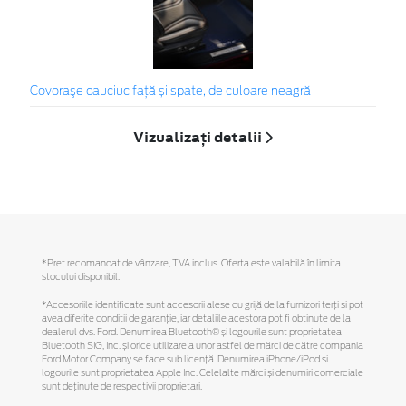
Covoraşe cauciuc față și spate, de culoare neagră
Vizualizați detalii
*Preţ recomandat de vânzare, TVA inclus. Oferta este valabilă în limita
stocului disponibil.
*Accesoriile identificate sunt accesorii alese cu grijă de la furnizori terți și pot
avea diferite condiții de garanție, iar detaliile acestora pot fi obținute de la
dealerul dvs. Ford. Denumirea Bluetooth® și logourile sunt proprietatea
Bluetooth SIG, Inc. și orice utilizare a unor astfel de mărci de către compania
Ford Motor Company se face sub licență. Denumirea iPhone/iPod și
logourile sunt proprietatea Apple Inc. Celelalte mărci și denumiri comerciale
sunt deținute de respectivii proprietari.