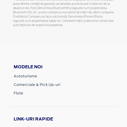
avea diferite condiții de garanție, iar detaliile acestora pot fi obținute de la
dealerul dvs. Ford. Denumirea Bluetooth® și logourile sunt proprietatea
Bluetooth SIG, Inc. și orice utilizare a unor astfel de mărci de către compania
Ford Motor Company se face sub licență. Denumirea iPhone/iPod și
logourile sunt proprietatea Apple Inc. Celelalte mărci și denumiri comerciale
sunt deținute de respectivii proprietari.
MODELE NOI
Autoturisme
Comerciale & Pick Up-uri
Flote
LINK-URI RAPIDE