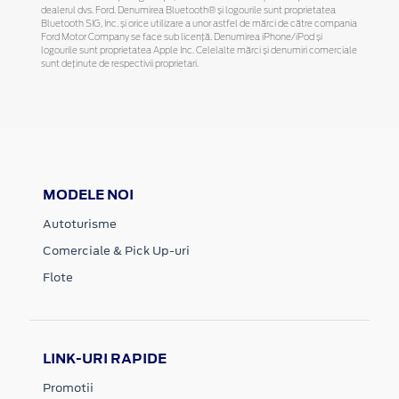
dealerul dvs. Ford. Denumirea Bluetooth® și logourile sunt proprietatea
Bluetooth SIG, Inc. și orice utilizare a unor astfel de mărci de către compania
Ford Motor Company se face sub licență. Denumirea iPhone/iPod și
logourile sunt proprietatea Apple Inc. Celelalte mărci și denumiri comerciale
sunt deținute de respectivii proprietari.
MODELE NOI
Autoturisme
Comerciale & Pick Up-uri
Flote
LINK-URI RAPIDE
Promotii