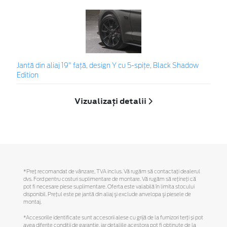
Jantă din aliaj 19" față, design Y cu 5-spițe, Black Shadow
Edition
Vizualizați detalii
*Preţ recomandat de vânzare, TVA inclus. Vă rugăm să contactaţi dealerul
dvs. Ford pentru costuri suplimentare de montare. Vă rugăm să reţineţi că
pot fi necesare piese suplimentare. Oferta este valabilă în limita stocului
disponibil. Preţul este pe jantă din aliaj şi exclude anvelopa şi piesele de
montaj.
*Accesoriile identificate sunt accesorii alese cu grijă de la furnizori terți și pot
avea diferite condiții de garanție, iar detaliile acestora pot fi obținute de la