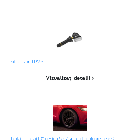
Kit senzori TPMS
Vizualizați detalii
Jantă din aliaj 19" design 5 x 2 spiţe, de culoare neagră