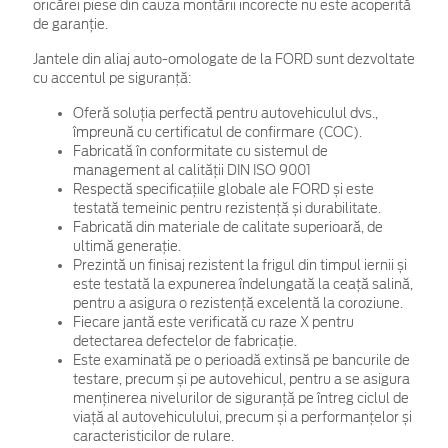
oricărei piese din cauza montării incorecte nu este acoperită
de garanţie.
Jantele din aliaj auto-omologate de la FORD sunt dezvoltate
cu accentul pe siguranță:
Oferă soluția perfectă pentru autovehiculul dvs.,
împreună cu certificatul de confirmare (COC).
Fabricată în conformitate cu sistemul de
management al calității DIN ISO 9001
Respectă specificațiile globale ale FORD și este
testată temeinic pentru rezistență și durabilitate.
Fabricată din materiale de calitate superioară, de
ultimă generație.
Prezintă un finisaj rezistent la frigul din timpul iernii și
este testată la expunerea îndelungată la ceață salină,
pentru a asigura o rezistență excelentă la coroziune.
Fiecare jantă este verificată cu raze X pentru
detectarea defectelor de fabricație.
Este examinată pe o perioadă extinsă pe bancurile de
testare, precum și pe autovehicul, pentru a se asigura
menținerea nivelurilor de siguranță pe întreg ciclul de
viață al autovehiculului, precum și a performanțelor și
caracteristicilor de rulare.