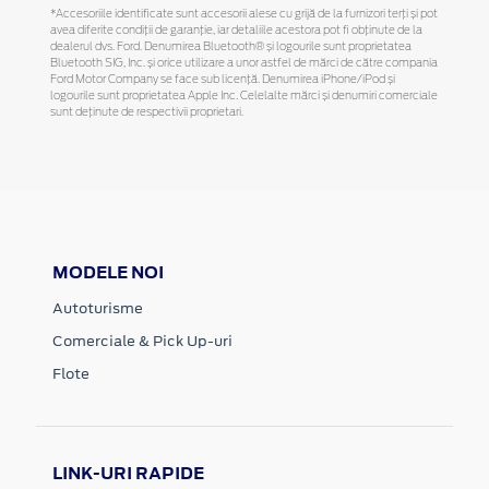
*Accesoriile identificate sunt accesorii alese cu grijă de la furnizori terți și pot
avea diferite condiții de garanție, iar detaliile acestora pot fi obținute de la
dealerul dvs. Ford. Denumirea Bluetooth® și logourile sunt proprietatea
Bluetooth SIG, Inc. și orice utilizare a unor astfel de mărci de către compania
Ford Motor Company se face sub licență. Denumirea iPhone/iPod și
logourile sunt proprietatea Apple Inc. Celelalte mărci și denumiri comerciale
sunt deținute de respectivii proprietari.
MODELE NOI
Autoturisme
Comerciale & Pick Up-uri
Flote
LINK-URI RAPIDE