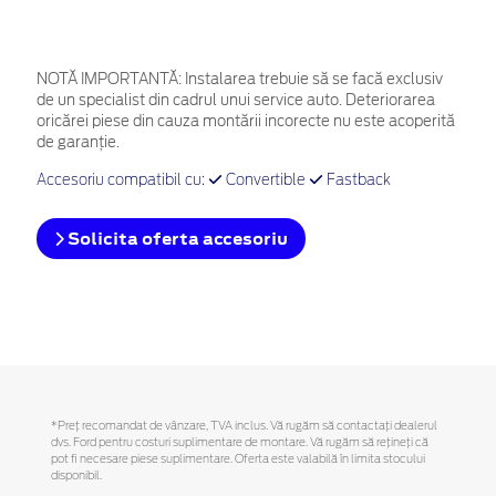
NOTĂ IMPORTANTĂ:
Instalarea trebuie să se facă exclusiv
de un specialist din cadrul unui service auto. Deteriorarea
oricărei piese din cauza montării incorecte nu este acoperită
de garanţie.
Accesoriu compatibil cu:
Convertible
Fastback
Solicita oferta accesoriu
*Preţ recomandat de vânzare, TVA inclus. Vă rugăm să contactaţi dealerul
dvs. Ford pentru costuri suplimentare de montare. Vă rugăm să reţineţi că
pot fi necesare piese suplimentare. Oferta este valabilă în limita stocului
disponibil.