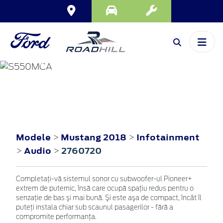
MUSTANG
2018
Modele
Mustang 2018
Infotainment
>
>
Audio
2760720
>
>
Completaţi-vă sistemul sonor cu subwoofer-ul Pioneer+
extrem de puternic, însă care ocupă spaţiu redus pentru o
senzaţie de bas şi mai bună. Şi este aşa de compact, încât îl
puteţi instala chiar sub scaunul pasagerilor - fără a
compromite performanţa.