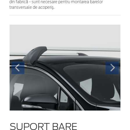
din fabrică - sunt necesare pentru montarea barelor
transversale de acoperiş.
SUPORT BARE