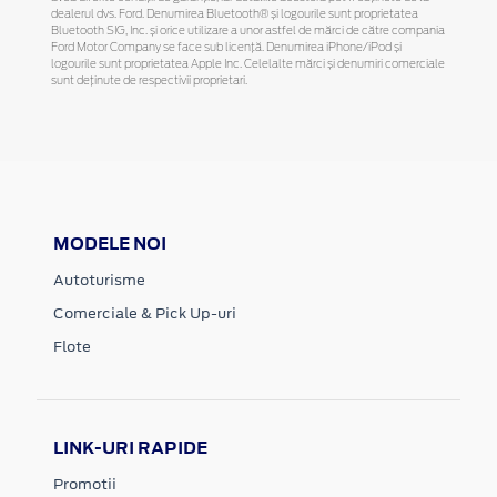
dealerul dvs. Ford. Denumirea Bluetooth® și logourile sunt proprietatea
Bluetooth SIG, Inc. și orice utilizare a unor astfel de mărci de către compania
Ford Motor Company se face sub licență. Denumirea iPhone/iPod și
logourile sunt proprietatea Apple Inc. Celelalte mărci și denumiri comerciale
sunt deținute de respectivii proprietari.
MODELE NOI
Autoturisme
Comerciale & Pick Up-uri
Flote
LINK-URI RAPIDE
Promotii