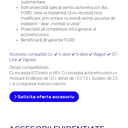
suplimentare.
Este proiectată special pentru autovehiculul dvs.
FORD, ceea ce înseamnă că nu necesită nicio
modificare, prin urmare nu există cerințe ascunse de
îndeplinit - doar „montați și uitați”.
Proiectată să completeze stilul general al
autovehiculului.
Beneficiază de garanție FORD
Accesoriu compatibil cu:
4-door
5-door
Wagon
ST-
Line
Vignale
Detalii compatibilitati:
Cu excepția ECOnetic și HEV. Cu excepția autovehiculelor cu
motoare EcoBoost de 1,0 l, diesel de 1,5 l/1,6 l, Duratec de 2,5
l, și cu reglarea nivelului sarcinii.
Solicita oferta accesoriu