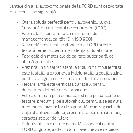
Jantele din aliaj auto-omologate de la FORD sunt dezvoltate
cu accentul pe siguranță:
Oferă soluția perfectă pentru autovehiculul dvs.,
împreună cu certificatul de confirmare (COC).
Fabricată în conformitate cu sistemul de
management al calității DIN ISO 9001
Respectă specificațiile globale ale FORD și este
testată temeinic pentru rezistență și durabilitate.
Fabricată din materiale de calitate superioară, de
ultimă generație.
Prezintă un finisaj rezistent la frigul din timpul iernii și
este testată la expunerea îndelungată la ceață salină,
pentru a asigura o rezistență excelentă la coroziune.
Fiecare jantă este verificată cu raze X pentru
detectarea defectelor de fabricație.
Este examinată pe o perioadă extinsă pe bancurile de
testare, precum și pe autovehicul, pentru a se asigura
menținerea nivelurilor de siguranță pe întreg ciclul de
viață al autovehiculului, precum și a performanțelor și
caracteristicilor de rulare.
Puteți reutiliza piulițele de roată și capacul central
FORD originale, astfel încât nu aveți nevoie de piese