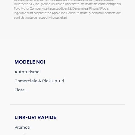
Bluetooth SIG, Inc. și orice utilizare a unor astfel de mărci de către compania
Ford Motor Company se face sub licență. Denumirea iPhone/iPod și
logourile sunt proprietatea Apple Inc. Celelalte mărci și denumiri comerciale
sunt deținute de respectivii proprietari.
MODELE NOI
Autoturisme
Comerciale & Pick Up-uri
Flote
LINK-URI RAPIDE
Promotii