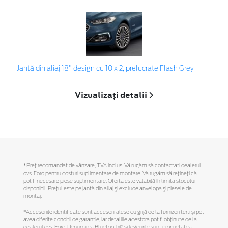
Jantă din aliaj 18" design cu 10 x 2, prelucrate Flash Grey
Vizualizați detalii
*Preţ recomandat de vânzare, TVA inclus. Vă rugăm să contactaţi dealerul
dvs. Ford pentru costuri suplimentare de montare. Vă rugăm să reţineţi că
pot fi necesare piese suplimentare. Oferta este valabilă în limita stocului
disponibil. Preţul este pe jantă din aliaj şi exclude anvelopa şi piesele de
montaj.
*Accesoriile identificate sunt accesorii alese cu grijă de la furnizori terți și pot
avea diferite condiții de garanție, iar detaliile acestora pot fi obținute de la
dealerul dvs. Ford. Denumirea Bluetooth® și logourile sunt proprietatea