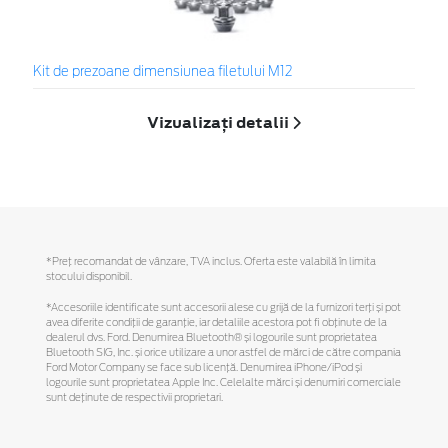
Kit de prezoane dimensiunea filetului M12
Vizualizați detalii
*Preţ recomandat de vânzare, TVA inclus. Oferta este valabilă în limita
stocului disponibil.
*Accesoriile identificate sunt accesorii alese cu grijă de la furnizori terți și pot
avea diferite condiții de garanție, iar detaliile acestora pot fi obținute de la
dealerul dvs. Ford. Denumirea Bluetooth® și logourile sunt proprietatea
Bluetooth SIG, Inc. și orice utilizare a unor astfel de mărci de către compania
Ford Motor Company se face sub licență. Denumirea iPhone/iPod și
logourile sunt proprietatea Apple Inc. Celelalte mărci și denumiri comerciale
sunt deținute de respectivii proprietari.