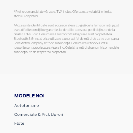
*Preţ recomandat de vânzare, TVA inclus. Oferta este valabilă în limita
stocului disponibil.
*Accesoriile identificate sunt accesorii alese cu grijă de la furnizori terți și pot
avea diferite condiții de garanție, iar detaliile acestora pot fi obținute de la
dealerul dvs. Ford. Denumirea Bluetooth® și logourile sunt proprietatea
Bluetooth SIG, Inc. și orice utilizare a unor astfel de mărci de către compania
Ford Motor Company se face sub licență. Denumirea iPhone/iPod și
logourile sunt proprietatea Apple Inc. Celelalte mărci și denumiri comerciale
sunt deținute de respectivii proprietari.
MODELE NOI
Autoturisme
Comerciale & Pick Up-uri
Flote