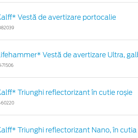
alff* Vestă de avertizare portocalie
882039
Lifehammer* Vestă de avertizare Ultra, ga
471506
alff* Triunghi reflectorizant în cutie roșie
460220
alff* Triunghi reflectorizant Nano, în cutia