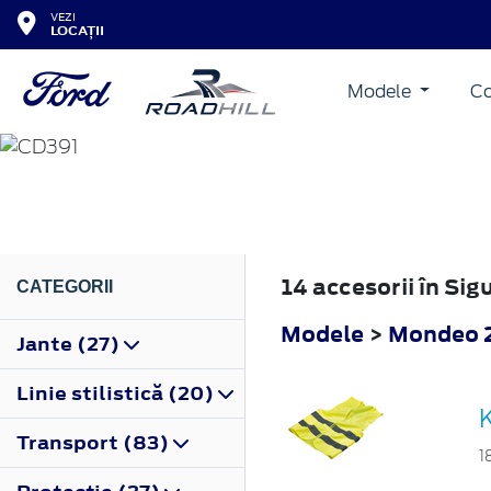
VEZI
LOCAȚII
Modele
Co
MONDEO
2014
14 accesorii în S
CATEGORII
Modele
>
Mondeo 
Jante (27)
Linie stilistică (20)
K
Transport (83)
1