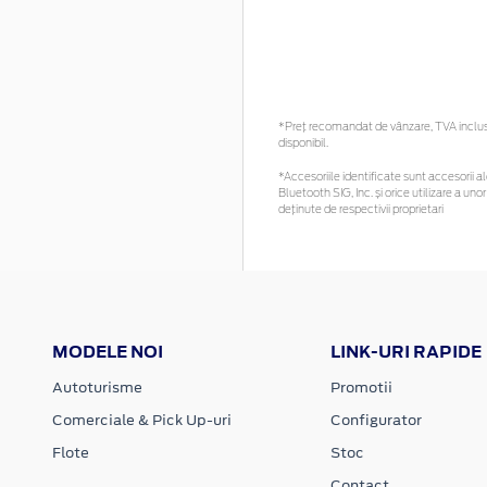
*Preţ recomandat de vânzare, TVA inclus. 
disponibil.
*Accesoriile identificate sunt accesorii ale
Bluetooth SIG, Inc. și orice utilizare a 
deținute de respectivii proprietari
MODELE NOI
LINK-URI RAPIDE
Autoturisme
Promotii
Comerciale & Pick Up-uri
Configurator
Flote
Stoc
Contact