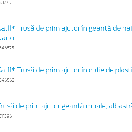
332717
alff* Trusă de prim ajutor în geantă de nai
Nano
646575
alff* Trusă de prim ajutor în cutie de plas
646562
rusă de prim ajutor geantă moale, albastr
311396