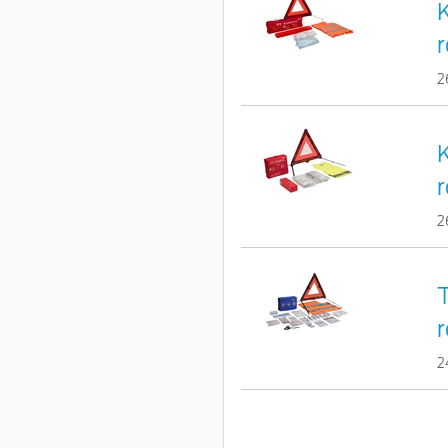
r
2
r
2
T
r
2