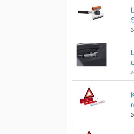
L
2
2
r
2