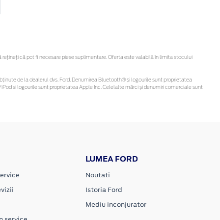
țineți că pot fi necesare piese suplimentare. Oferta este valabilă în limita stocului
 fi obținute de la dealerul dvs. Ford. Denumirea Bluetooth® și logourile sunt proprietatea
iPod și logourile sunt proprietatea Apple Inc. Celelalte mărci și denumiri comerciale sunt
LUMEA FORD
ervice
Noutati
vizii
Istoria Ford
Mediu inconjurator
n service