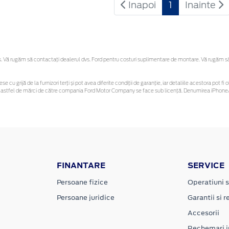
Inapoi
1
Inainte
Vă rugăm să contactaţi dealerul dvs. Ford pentru costuri suplimentare de montare. Vă rugăm să re
se cu grijă de la furnizori terți și pot avea diferite condiții de garanție, iar detaliile acestora pot
unor astfel de mărci de către compania Ford Motor Company se face sub licență. Denumirea iPhone/
FINANTARE
SERVICE
Persoane fizice
Operatiuni s
Persoane juridice
Garantii si re
Accesorii
Rechemari i