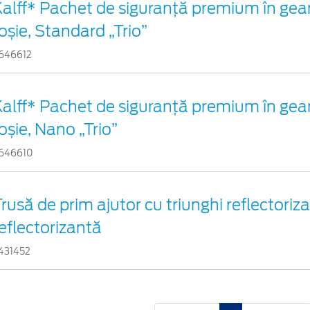
Kalff* Pachet de siguranţă premium în gea
oșie, Standard „Trio”
646612
Kalff* Pachet de siguranţă premium în gea
oșie, Nano „Trio”
646610
rusă de prim ajutor cu triunghi reflectoriza
eflectorizantă
431452