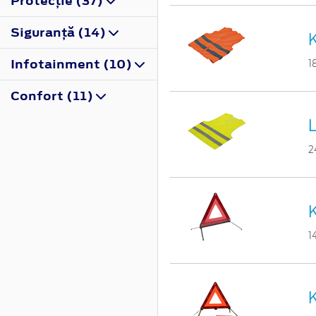
Protecţie (37)
Siguranţă (14)
K
Infotainment (10)
1
Confort (11)
2
K
1
K