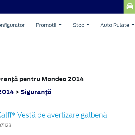
nfigurator
Promotii
Stoc
Auto Rulate
iguranţă pentru Mondeo 2014
2014
>
Siguranţă
alff* Vestă de avertizare galbenă
871128