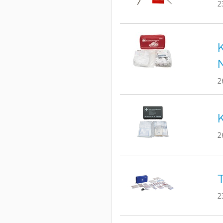
2
K
2
K
2
T
2