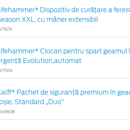
ifehammer* Dispozitiv de curățare a ferest
Season XXL, cu mâner extensibil
471674
Lifehammer* Ciocan pentru spart geamul î
urgenţă Evolution,automat
471504
Kalff* Pachet de siguranţă premium în gea
oșie, Standard „Duo”
646608