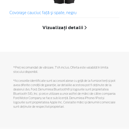
Covoraşe cauciuc faţă şi spate, negru
Vizualizați detalii
*Preţ recomandat de vânzare, TVA inclus. Oferta este valabilă în limita
stocului disponibil.
*Accesoriile identificate sunt accesorii alese cu grijă de la furnizori terți și pot
avea diferite condiții de garanție, iar detaliile acestora pot fi obținute de la
dealerul dvs. Ford. Denumirea Bluetooth® și logourile sunt proprietatea
Bluetooth SIG, Inc. și orice utilizare a unor astfel de mărci de către compania
Ford Motor Company se face sub licență. Denumirea iPhone/iPod și
logourile sunt proprietatea Apple Inc. Celelalte mărci și denumiri comerciale
sunt deținute de respectivii proprietari.