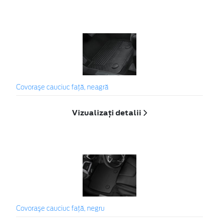
Covoraşe cauciuc faţă, neagră
Vizualizați detalii
Covoraşe cauciuc față, negru