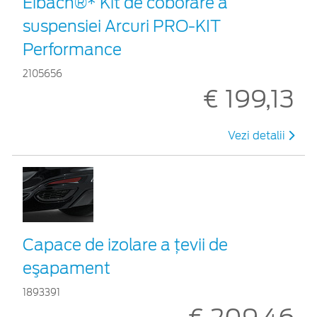
Eibach®* Kit de coborâre a
suspensiei Arcuri PRO-KIT
Performance
2105656
€ 199,13
Vezi detalii
Capace de izolare a ţevii de
eşapament
1893391