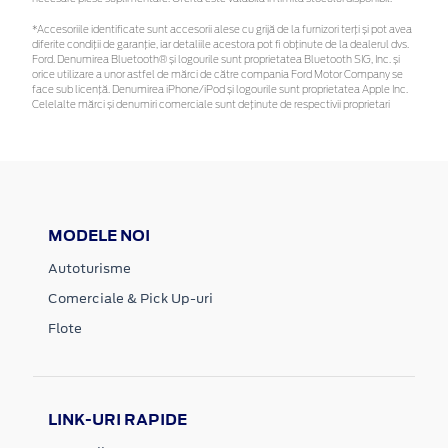
*Accesoriile identificate sunt accesorii alese cu grijă de la furnizori terți și pot avea
diferite condiții de garanție, iar detaliile acestora pot fi obținute de la dealerul dvs.
Ford. Denumirea Bluetooth® și logourile sunt proprietatea Bluetooth SIG, Inc. și
orice utilizare a unor astfel de mărci de către compania Ford Motor Company se
face sub licență. Denumirea iPhone/iPod și logourile sunt proprietatea Apple Inc.
Celelalte mărci și denumiri comerciale sunt deținute de respectivii proprietari
MODELE NOI
Autoturisme
Comerciale & Pick Up-uri
Flote
LINK-URI RAPIDE