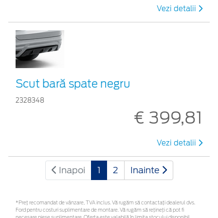
Vezi detalii
Scut bară spate negru
2328348
€ 399,81
Vezi detalii
Inapoi
1
2
Inainte
*Preţ recomandat de vânzare, TVA inclus. Vă rugăm să contactaţi dealerul dvs.
Ford pentru costuri suplimentare de montare. Vă rugăm să rețineți că pot fi
necesare piese suplimentare. Oferta este valabilă în limita stocului disponibil.